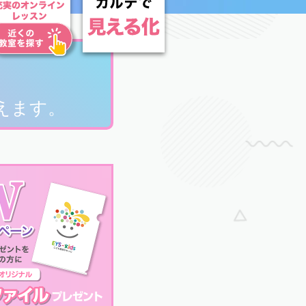
、
えます。