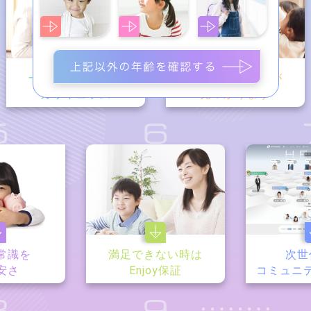
一人ひとりに合う
相性の良い講師が
カリキュラム
見つかります
5
6
常識を
満足できない時は
次世
安さ
Enjoy保証
コミュニ
8
9