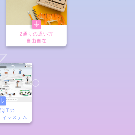
2通りの通い方
自由自在
7
代ITの
ティシステム