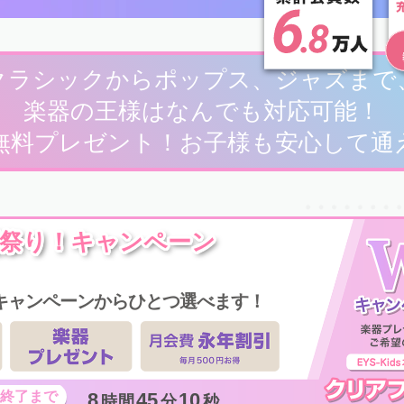
クラシックからポップス、ジャズまで
楽器の王様はなんでも対応可能！
無料プレゼント！お子様も安心して通
祭り！キャンペーン
キャンペーンからひとつ選べます！
8
45
09
時間
分
秒