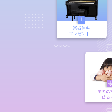
楽器無料
プレゼント！
業界の
破る