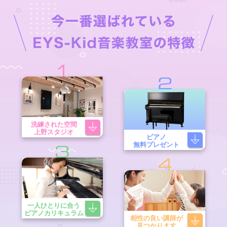
1
2
洗練された空間
上野スタジオ
ピアノ
無料プレゼント
3
4
一人ひとりに合う
ピアノカリキュラム
相性の良い講師が
見つかります