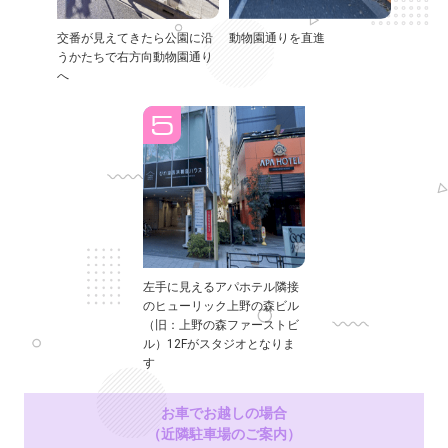
交番が見えてきたら公園に沿
動物園通りを直進
うかたちで右方向動物園通り
へ
左手に見えるアパホテル隣接
のヒューリック上野の森ビル
（旧：上野の森ファーストビ
ル）12Fがスタジオとなりま
す
お車でお越しの場合
（近隣駐車場のご案内）