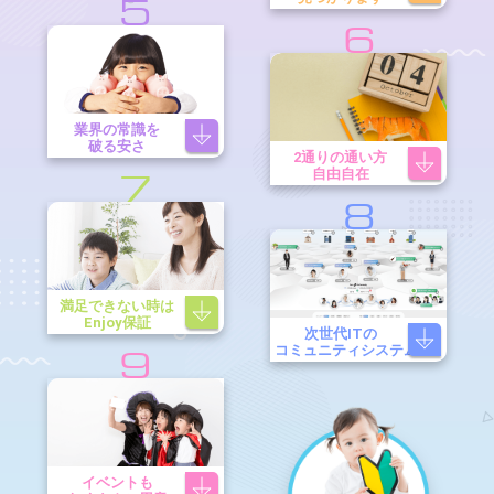
5
6
業界の常識を
破る安さ
2通りの通い方
自由自在
7
8
満足できない時は
Enjoy保証
次世代ITの
コミュニティシステム
9
イベントも