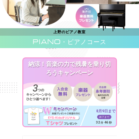
上野のピアノ教室
PIANO
・ピアノコース
納涼！音楽の力で残暑を乗り切
ろうキャンペーン
8月9日まで
終了まで
32
44
分
秒