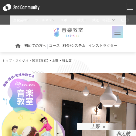
トップ
スタジオ
関東(東京)
上野
和太鼓
上野
和太鼓