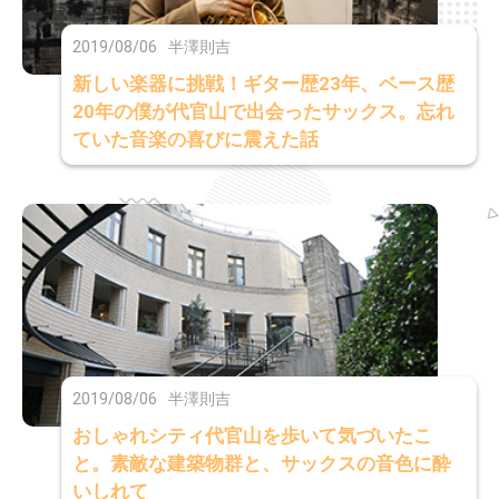
2019/08/06
半澤則吉
新しい楽器に挑戦！ギター歴23年、ベース歴
20年の僕が代官山で出会ったサックス。忘れ
ていた音楽の喜びに震えた話
2019/08/06
半澤則吉
おしゃれシティ代官山を歩いて気づいたこ
と。素敵な建築物群と、サックスの音色に酔
いしれて