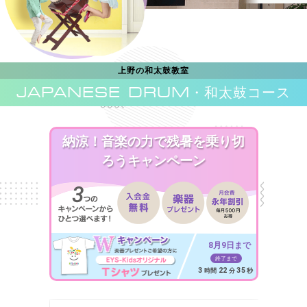
上野の和太鼓教室
JAPANESE DRUM
・和太鼓コース
納涼！音楽の力で残暑を乗り切
ろうキャンペーン
8月9日まで
終了まで
3
22
33
時間
分
秒