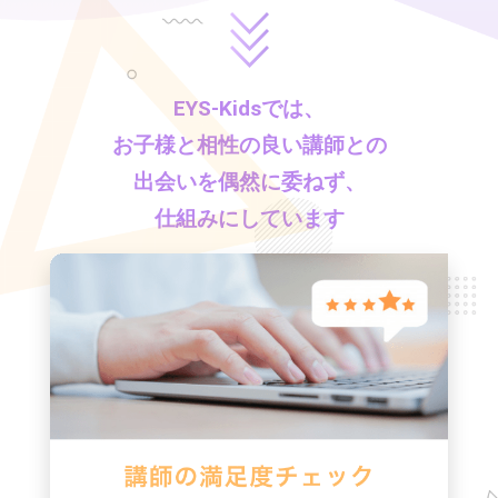
EYS-Kids
では、
お子様と相性の良い講師との
出会いを偶然に委ねず、
仕組みにしています