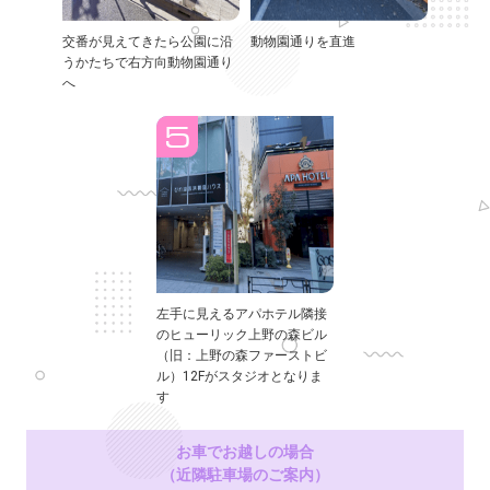
交番が見えてきたら公園に沿
動物園通りを直進
うかたちで右方向動物園通り
へ
左手に見えるアパホテル隣接
のヒューリック上野の森ビル
（旧：上野の森ファーストビ
ル）12Fがスタジオとなりま
す
お車でお越しの場合
（近隣駐車場のご案内）