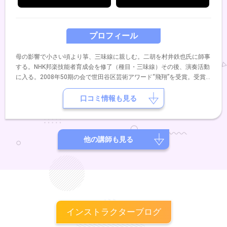
プロフィール
母の影響で小さい頃より箏、三味線に親しむ。二胡を村井鉄也氏に師事
する。NHK邦楽技能者育成会を修了（種目・三味線）その後、演奏活動
に入る。2008年50期の会で世田谷区芸術アワード“飛翔”を受賞。受賞
公演では、韓国のコムンゴ・サンジョを三味線で演奏し好評を博す。
口コミ情報も見る
他の講師も見る
インストラクターブログ