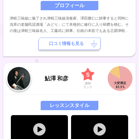
プロフィール
津軽三味線に魅了され津軽三味線演奏家、澤田勝仁に師事すると同時に
浅草の老舗民謡酒場「みどり」にて本格的に修行に入り研鑽を積む。そ
の後は津軽三味線名人、工藤武に師事。伝統の本筋でもある正調津軽三
味線の音色を追い求めながら現在、日本全国・海外で演奏活動を展開。
正調津軽三味線プロジェクトとしても毎月の定期公演に毎年の全国ツア
口コミ情報も見る
ーと精力的に活動を行う。【受賞歴】第19回 全国津軽三味線コンクー
ル優勝第3回 全国じょんから三味線競技会優勝第2回 津軽三味線日本一
大会優勝他、これまでに数々の賞を受賞。
鮎澤 和彦
講師
ランク
レッスンスタイル