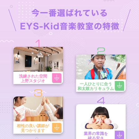
1
2
洗練された空間
上野スタジオ
一人ひとりに合う
和太鼓カリキュラム
3
4
相性の良い講師が
見つかります
業界の常識を
破る安さ