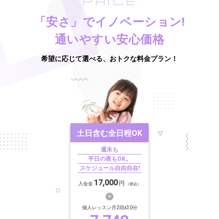
PRICE
「安さ」でイノベーション!
通いやすい安心価格
希望に応じて選べる、おトクな料金プラン！
土日含む
全日程OK
週末も
平日の夜もOK。
スケジュール自由自在!
17,000
円
入会金
（税込）
個人レッスン月2回x30分