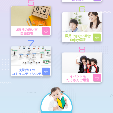
5
6
2通りの通い方
自由自在
満足できない時は
Enjoy保証
7
8
次世代ITの
コミュニティシステム
イベントも
たくさんご用意