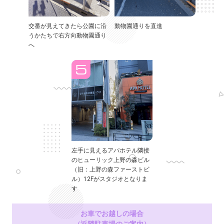
交番が見えてきたら公園に沿
動物園通りを直進
うかたちで右方向動物園通り
へ
左手に見えるアパホテル隣接
のヒューリック上野の森ビル
（旧：上野の森ファーストビ
ル）12Fがスタジオとなりま
す
お車でお越しの場合
（近隣駐車場のご案内）