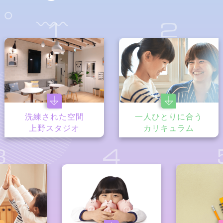
1
2
洗練された空間
一人ひとりに合う
上野スタジオ
カリキュラム
3
4