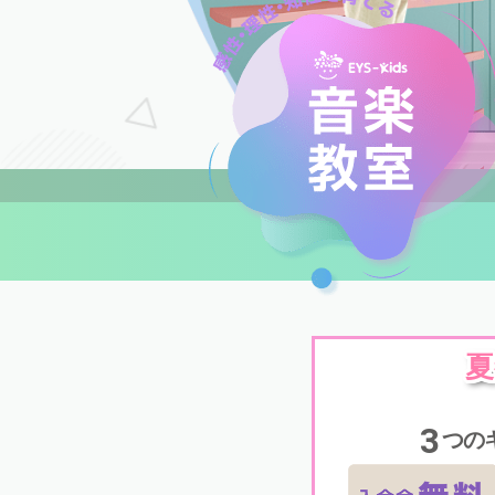
夏
3
つの