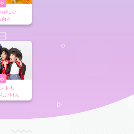
の通い方
由自在
8
ントも
んご用意