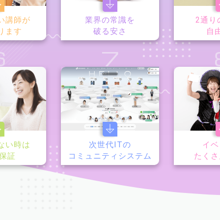
い講師が
業界の常識を
2通り
ります
破る安さ
自
6
7
ない時は
次世代ITの
イベ
y保証
コミュニティシステム
たくさ