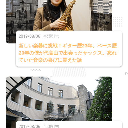
2019/08/06
半澤則吉
新しい楽器に挑戦！ギター歴23年、ベース歴
20年の僕が代官山で出会ったサックス。忘れ
ていた音楽の喜びに震えた話
2019/08/06
半澤則吉