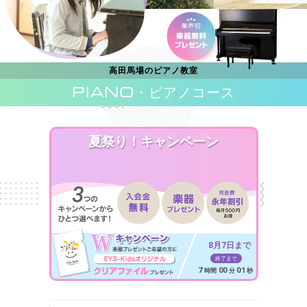
高田馬場のピアノ教室
PIANO
・ピアノコース
夏祭り！キャンペーン
8月7日まで
終了まで
6
59
59
時間
分
秒