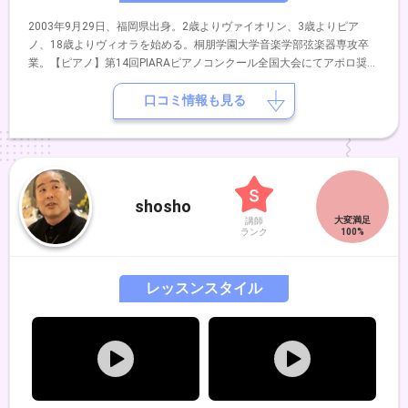
2003年9月29日、福岡県出身。2歳よりヴァイオリン、3歳よりピア
ノ、18歳よりヴィオラを始める。桐朋学園大学音楽学部弦楽器専攻卒
業。【ピアノ】第14回PIARAピアノコンクール全国大会にてアポロ奨励
賞受賞。第12回ショパン国際ピアノコンクール in ASIA 全国大会出場。
【ヴァイオリン】第69回全日本学生音楽コンクール北九州大会第2位、
口コミ情報も見る
及び全国大会入選。第25～28回日本クラシック音楽コンクール全国大
会出場。第55回北九州芸術祭クラシックコンクール金賞、及び北九州市
長賞受賞。第5回浦川宜也ヴァイオリンセミナーIN福岡受講生。2021年
に「Nene Fantasy Concert」、2025年にデュオリサイタル「Stellato
Duo」を主催。同年、ミヒャール・マチャシチック氏のマスタークラス
shosho
を受講。これまでにヴァイオリンを原田絵理、貞国克己、浦川宜也、藤
講師
原望、三木妙子、西和田ゆう、久保田巧、久保良治の各氏に、副科ピア
ランク
ノを貞国真由美、古賀千恵、阿部美果子の各氏に、副科ヴィオラを佐々
木亮氏に師事。室内楽を神谷美千子、木野雅之、田中唱子、景山誠治、
井上渚、木村徹、池田菊衛の各氏に師事。
レッスンスタイル