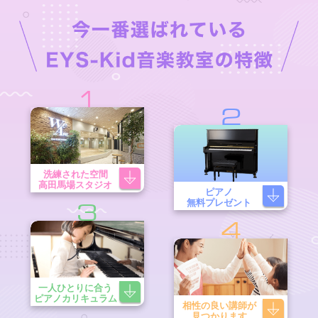
1
2
洗練された空間
高田馬場スタジオ
ピアノ
無料プレゼント
3
4
一人ひとりに合う
ピアノカリキュラム
相性の良い講師が
見つかります