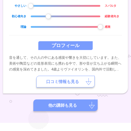
やさしい
スパルタ
初心者向き
経験者向き
理論
感覚
プロフィール
音を通して、その人の中にある感覚や響きを大切にしています。また、
美術や陶芸などの造形表現にも携わる中で、形や音が立ち上がる瞬間へ
の感覚を深めてきました。4歳よりヴァイオリンを、国内外で活動して
いた祖父の流れを受け継ぐ母のもとで学び、5歳よりピアノとソルフェ
ージュを学びました。その後はギター・ベース・ドラム・キーボードな
口コミ情報も見る
ど、ジャンルにとらわれず音楽に触れてきました。ピアノバーでの演奏
や、コンサートでのアンサンブル、自作曲の演奏など、日常の中で表現
活動を行っています。即興性や場の空気との対話を大切にしながら、音
を「生きたもの」として捉えた演奏を重ねてきました。レッスンでは、
他の講師も見る
正解に急ぐのではなく、その方の中にある感覚や表現が自然に立ち上が
ることを大切にしています。はじめての方や楽譜が苦手な方も大歓迎で
す。安心して、ご自身のペースで音と向き合える時間をサポートいたし
ます。音と出会う時間が、少しでも楽しみになるように。