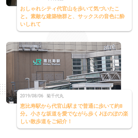
おしゃれシティ代官山を歩いて気づいたこ
と。素敵な建築物群と、サックスの音色に酔
いしれて
2019/08/06
菊千代丸
恵比寿駅から代官山駅まで普通に歩いて約8
分。小さな坂道を愛でながら歩く♪ほのぼの楽
しい散歩道をご紹介！