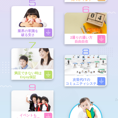
5
6
業界の常識を
破る安さ
2通りの通い方
自由自在
7
8
満足できない時は
Enjoy保証
次世代ITの
コミュニティシステム
9
イベントも