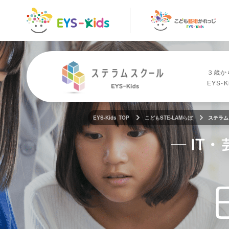
トップページ
トップページ
こども向
３歳か
EYS-
EYS-Kids TOP
こどもSTE-LAMらぼ
ステラム