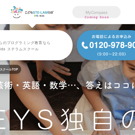
MyCompass
Coming Soon
け音楽教室
こども向けプログラミング教育
こども向けダンス教室
3歳〜小4向けアフタースクール
こども向けバレエ教室
らのプログラミング教育なら
Kids ステラムスクール
スクールTOP