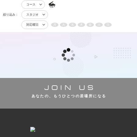
コース
絞り込み：
スタジオ
対応曜日
月
火
水
木
金
土
日