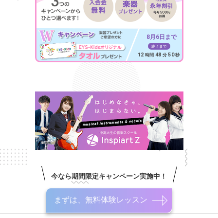
8月6日まで
終了まで
12
48
50
時間
分
秒
今なら期間限定キャンペーン実施中！
まずは、無料体験レッスン