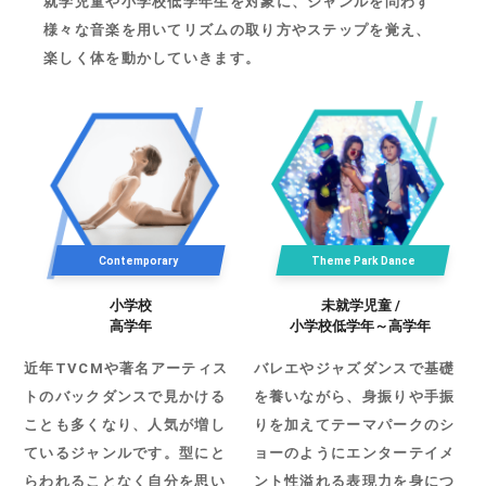
就学児童や小学校低学年生を対象に、ジャンルを問わず
様々な音楽を用いてリズムの取り方やステップを覚え、
楽しく体を動かしていきます。
Contemporary
Theme Park Dance
小学校
未就学児童 /
高学年
小学校低学年～高学年
近年TVCMや著名アーティス
バレエやジャズダンスで基礎
トのバックダンスで見かける
を養いながら、身振りや手振
ことも多くなり、人気が増し
りを加えてテーマパークのシ
ているジャンルです。型にと
ョーのようにエンターテイメ
らわれることなく自分を思い
ント性溢れる表現力を身につ