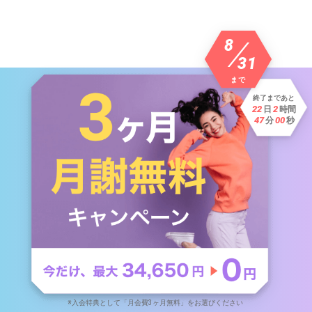
8
31
まで
終了まであと
22
2
日
時間
46
59
分
秒
※入会特典として「月会費3ヶ月無料」をお選びください