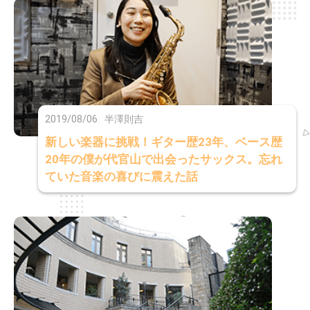
2019/08/06
半澤則吉
新しい楽器に挑戦！ギター歴23年、ベース歴
20年の僕が代官山で出会ったサックス。忘れ
ていた音楽の喜びに震えた話