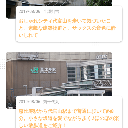
2019/08/06
半澤則吉
おしゃれシティ代官山を歩いて気づいたこ
と。素敵な建築物群と、サックスの音色に酔
いしれて
2019/08/06
菊千代丸
恵比寿駅から代官山駅まで普通に歩いて約8
分。小さな坂道を愛でながら歩く♪ほのぼの楽
しい散歩道をご紹介！