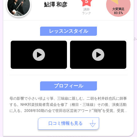
鮎澤 和彦
講師
ランク
レッスンスタイル
プロフィール
母の影響で小さい頃より箏、三味線に親しむ。二胡を村井鉄也氏に師事
する。NHK邦楽技能者育成会を修了（種目・三味線）その後、演奏活動
に入る。2008年50期の会で世田谷区芸術アワード“飛翔”を受賞。受賞
公演では、韓国のコムンゴ・サンジョを三味線で演奏し好評を博す。
口コミ情報も見る