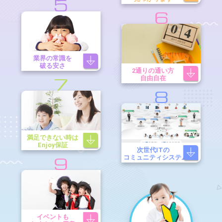
5
6
業界の常識を
破る安さ
2通りの通い方
自由自在
7
8
満足できない時は
Enjoy保証
次世代ITの
コミュニティシステム
9
イベントも