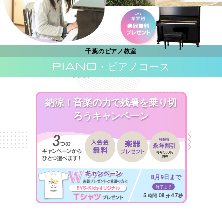
千葉のピアノ教室
PIANO
・ピアノコース
納涼！音楽の力で残暑を乗り切
ろうキャンペーン
8月9日まで
終了まで
5
08
45
時間
分
秒