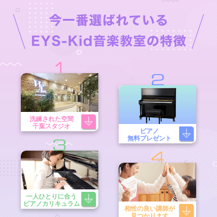
1
2
洗練された空間
千葉スタジオ
ピアノ
無料プレゼント
3
4
一人ひとりに合う
ピアノカリキュラム
相性の良い講師が
見つかります