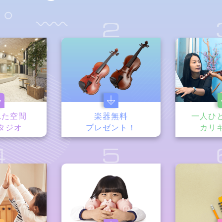
1
2
れた空間
楽器無料
一人ひ
タジオ
プレゼント！
カリ
4
5