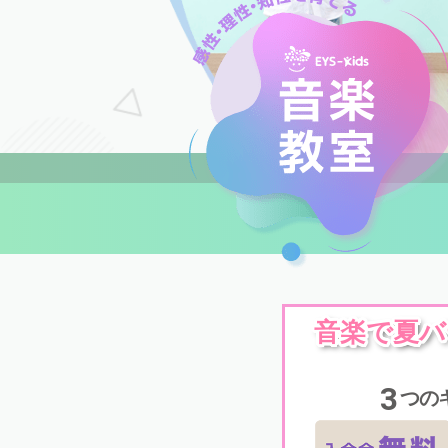
音楽で夏バ
3
つの