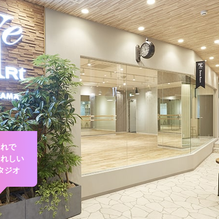
ゃれで
うれしい
タジオ