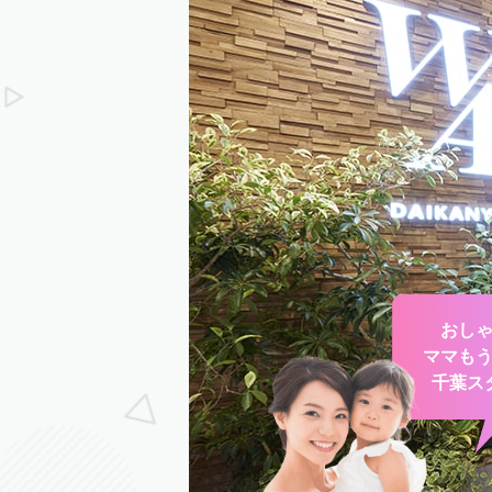
おし
ママも
千葉ス