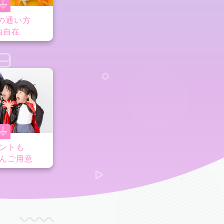
の通い方
由自在
9
ントも
んご用意