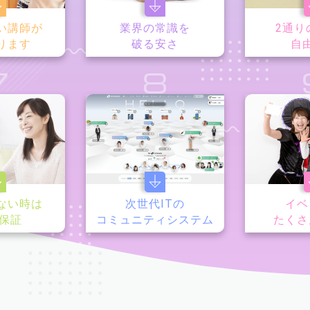
い講師が
業界の常識を
2通り
ります
破る安さ
自
7
8
ない時は
次世代ITの
イベ
y保証
コミュニティシステム
たくさ