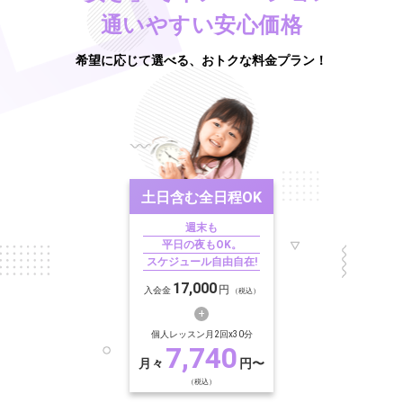
通いやすい安心価格
希望に応じて選べる、おトクな料金プラン！
土日含む
全日程OK
週末も
平日の夜もOK。
スケジュール自由自在!
17,000
円
入会金
（税込）
個人レッスン月2回x30分
7,740
月々
円〜
（税込）