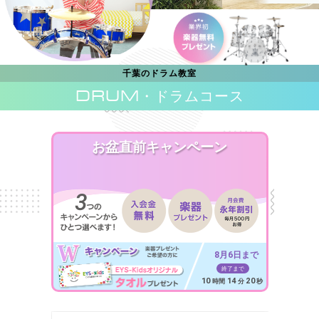
千葉のドラム教室
DRUM
・ドラムコース
お盆直前キャンペーン
8月6日まで
終了まで
10
14
18
時間
分
秒