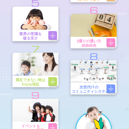
5
6
業界の常識を
破る安さ
2通りの通い方
自由自在
7
8
満足できない時は
Enjoy保証
次世代ITの
コミュニティシステム
9
イベントも