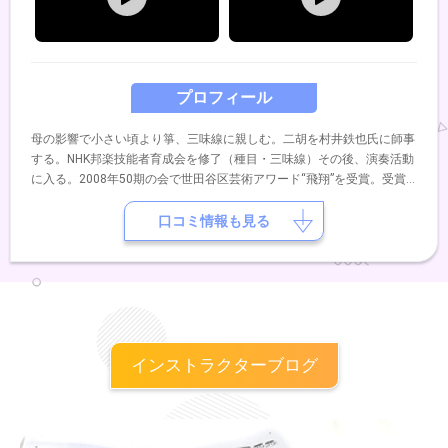
プロフィール
母の影響で小さい頃より箏、三味線に親しむ。二胡を村井鉄也氏に師事
する。NHK邦楽技能者育成会を修了（種目・三味線）その後、演奏活動
に入る。2008年50期の会で世田谷区芸術アワード“飛翔”を受賞。受賞
公演では、韓国のコムンゴ・サンジョを三味線で演奏し好評を博す。
口コミ情報も見る
インストラクターブログ