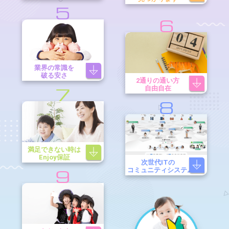
5
6
業界の常識を
破る安さ
2通りの通い方
自由自在
7
8
満足できない時は
Enjoy保証
次世代ITの
コミュニティシステム
9