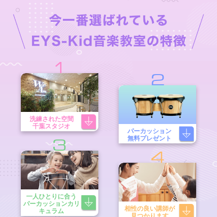
1
2
洗練された空間
千葉スタジオ
パーカッション
無料プレゼント
3
4
一人ひとりに合う
パーカッションカリ
相性の良い講師が
キュラム
見つかります