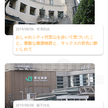
2019/08/06
半澤則吉
おしゃれシティ代官山を歩いて気づいたこ
と。素敵な建築物群と、サックスの音色に酔
いしれて
2019/08/06
菊千代丸