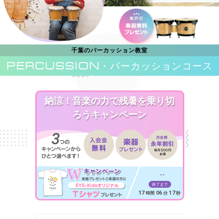
千葉のパーカッション教室
PERCUSSION
・パーカッションコース
納涼！音楽の力で残暑を乗り切
ろうキャンペーン
--
終了まで
17
06
15
時間
分
秒