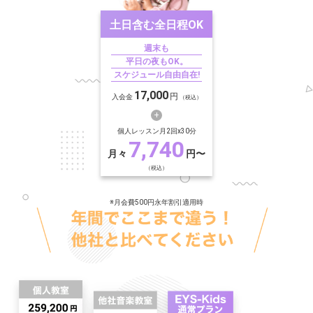
土日含む
全日程OK
週末も
平日の夜もOK。
スケジュール自由自在!
17,000
円
入会金
（税込）
個人レッスン月2回x30分
7,740
月々
円〜
（税込）
※月会費500円永年割引適用時