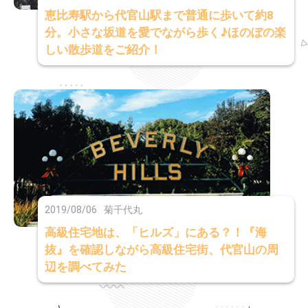
恵比寿駅から代官山駅まで普通に歩いて約8
分。小さな坂道を愛でながら歩く♪ほのぼの楽
しい散歩道をご紹介！
2019/08/06
菊千代丸
高級住宅地は、「ヒルズ」にある？！『海
抜』を確認しながら高級住宅街、代官山の周
辺を調べてみた