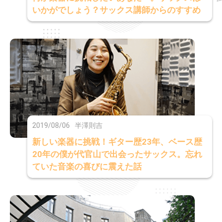
いかがでしょう？サックス講師からのすすめ
2019/08/06
半澤則吉
新しい楽器に挑戦！ギター歴23年、ベース歴
20年の僕が代官山で出会ったサックス。忘れ
ていた音楽の喜びに震えた話