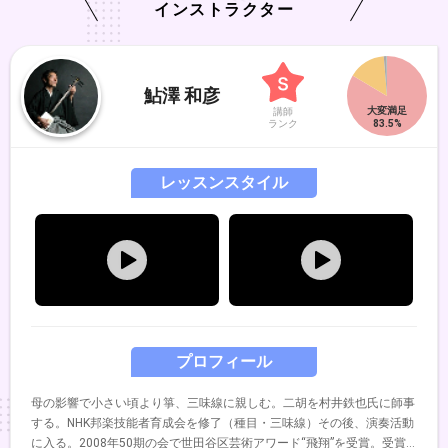
インストラクター
鮎澤 和彦
講師
ランク
レッスンスタイル
プロフィール
母の影響で小さい頃より箏、三味線に親しむ。二胡を村井鉄也氏に師事
する。NHK邦楽技能者育成会を修了（種目・三味線）その後、演奏活動
に入る。2008年50期の会で世田谷区芸術アワード“飛翔”を受賞。受賞