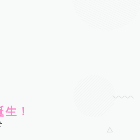
誕生！
で