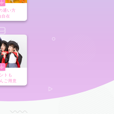
の通い方
由自在
9
ントも
んご用意