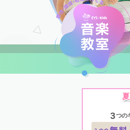
夏
3
つの