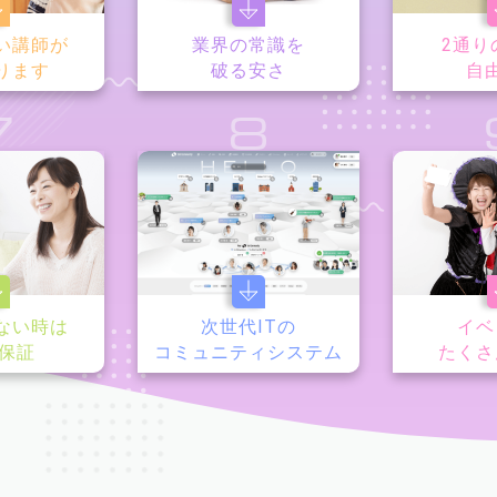
い講師が
業界の常識を
2通り
ります
破る安さ
自
7
8
ない時は
次世代ITの
イベ
y保証
コミュニティシステム
たくさ