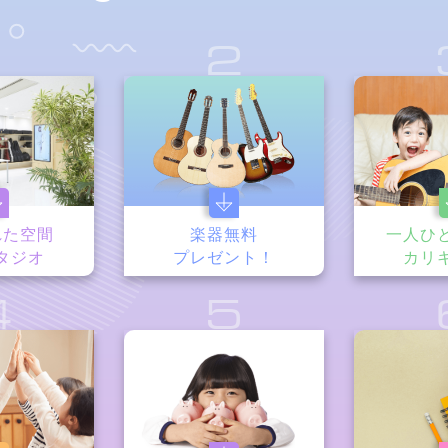
1
2
れた空間
楽器無料
一人ひ
タジオ
プレゼント！
カリ
4
5