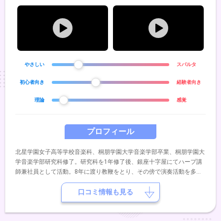
やさしい
スパルタ
初心者向き
経験者向き
理論
感覚
プロフィール
北星学園女子高等学校音楽科、桐朋学園大学音楽学部卒業、桐朋学園大
学音楽学部研究科修了。研究科を1年修了後、銀座十字屋にてハープ講
師兼社員として活動。8年に渡り教鞭をとり、その傍で演奏活動を多数
行う。新日本フィル、東京シティフィル、札幌交響楽団、ボローニャフ
ィル管弦楽団などオーケストラにてエキストラ演奏。公共施設でのゲス
口コミ情報も見る
ト出演。2016年に銀座十字屋ホールにてソロリサイタルを開催。大好
評を博す。同年、雑誌「江戸楽」にてインタビューを行い、表紙を飾
る。2017年にはサウジアラビアで結成されたさわかみ財団ジャパンフ