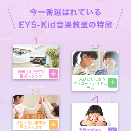
1
2
洗練された空間
横浜スタジオ
一人ひとりに合う
ファゴットカリキュ
ラム
3
4
相性の良い講師が
見つかります
業界の常識を