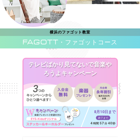
横浜のファゴット教室
FAGOTT
・ファゴットコース
テレビばかり見てないで音楽や
ろうよキャンペーン
8月10日まで
終了まで
4
57
38
時間
分
秒