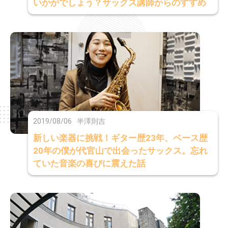
いかがでしょう？サックス講師からのすすめ
2019/08/06
半澤則吉
新しい楽器に挑戦！ギター歴23年、ベース歴
20年の僕が代官山で出会ったサックス。忘れ
ていた音楽の喜びに震えた話