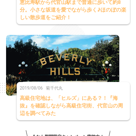
恵比寿駅から代官山駅まで普通に歩いて約8
分。小さな坂道を愛でながら歩く♪ほのぼの楽
しい散歩道をご紹介！
2019/08/06
菊千代丸
高級住宅地は、「ヒルズ」にある？！『海
抜』を確認しながら高級住宅街、代官山の周
辺を調べてみた