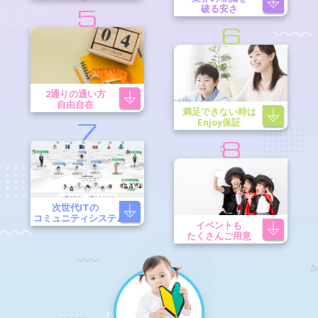
破る安さ
5
6
2通りの通い方
自由自在
満足できない時は
Enjoy保証
7
8
次世代ITの
コミュニティシステム
イベントも
たくさんご用意