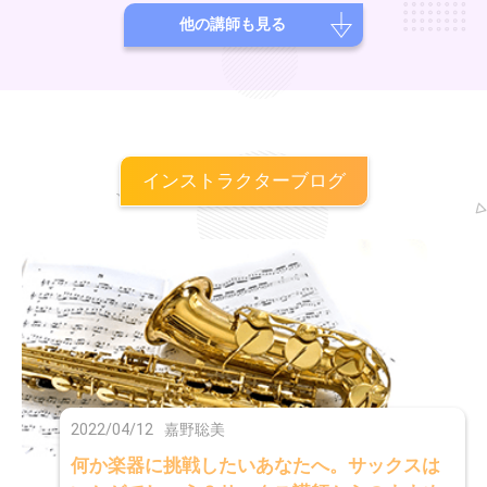
ェスティバルオーケストラのメンバーとして演奏。WHCワールドハー
他の講師も見る
プコングレスにて演奏。スイスにてハープマスターズマスタークラス修
了。これまでに、堤祥作、村上直子、桑島すみれ、ヨセフ・モルナー
ル、篠崎史子、井上美江子に師事。
インストラクターブログ
2022/04/12
嘉野聡美
何か楽器に挑戦したいあなたへ。サックスは