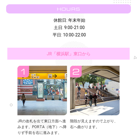
HOURS
休館日: 年末年始
土日: 9:00-21:00
平日: 10:00-22:00
JR「横浜駅」東口から
JRの改札を出て東口方面へ進
階段が見えますので上がり、
みます。PORTA（地下）へ降
右へ曲がります。
りず手前を右に進みます。