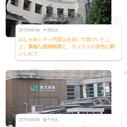
2019/08/06
半澤則吉
おしゃれシティ代官山を歩いて気づいたこ
と。素敵な建築物群と、サックスの音色に酔
いしれて
2019/08/06
菊千代丸