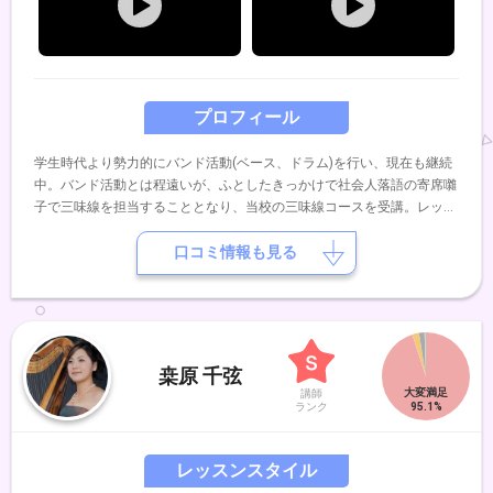
プロフィール
学生時代より勢力的にバンド活動(ベース、ドラム)を行い、現在も継続
中。バンド活動とは程遠いが、ふとしたきっかけで社会人落語の寄席囃
子で三味線を担当することとなり、当校の三味線コースを受講。レッス
ンを重ね、卒業と同時に講師を務める。
口コミ情報も見る
桒原 千弦
講師
ランク
レッスンスタイル