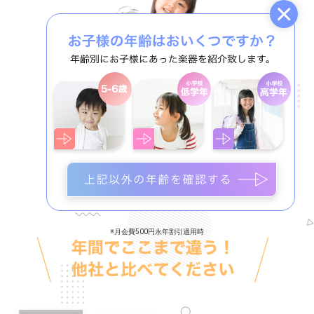
土日含む
全日程OK
週末も
平日の夜もOK。
スケジュール自由自在!
17,000
円
入会金
（税込）
個人レッスン月2回x30分
7,740
月々
円〜
（税込）
※月会費500円永年割引適用時