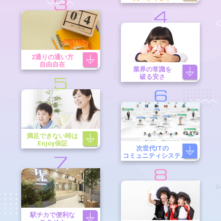
3
4
2通りの通い方
自由自在
業界の常識を
破る安さ
5
6
満足できない時は
Enjoy保証
次世代ITの
コミュニティシステム
7
8
駅チカで便利な