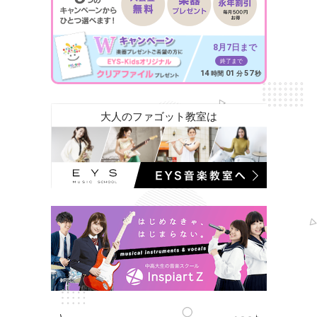
8月7日まで
終了まで
14
01
55
時間
分
秒
大人のファゴット教室は