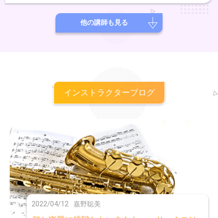
評を博す。同年、雑誌「江戸楽」にてインタビューを行い、表紙を飾
る。2017年にはサウジアラビアで結成されたさわかみ財団ジャパンフ
ェスティバルオーケストラのメンバーとして演奏。WHCワールドハー
他の講師も見る
プコングレスにて演奏。スイスにてハープマスターズマスタークラス修
了。これまでに、堤祥作、村上直子、桑島すみれ、ヨセフ・モルナー
ル、篠崎史子、井上美江子に師事。
インストラクターブログ
2022/04/12
嘉野聡美