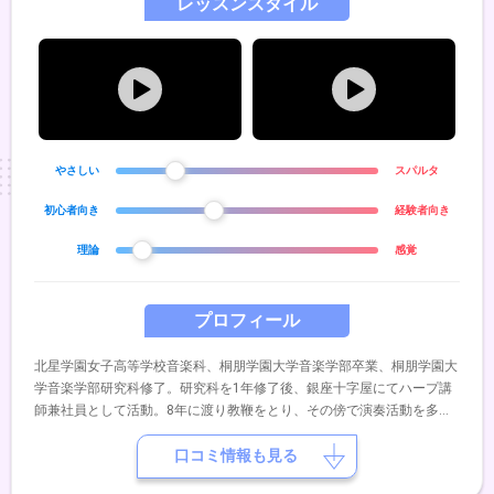
レッスンスタイル
やさしい
スパルタ
初心者向き
経験者向き
理論
感覚
プロフィール
北星学園女子高等学校音楽科、桐朋学園大学音楽学部卒業、桐朋学園大
学音楽学部研究科修了。研究科を1年修了後、銀座十字屋にてハープ講
師兼社員として活動。8年に渡り教鞭をとり、その傍で演奏活動を多数
行う。新日本フィル、東京シティフィル、札幌交響楽団、ボローニャフ
ィル管弦楽団などオーケストラにてエキストラ演奏。公共施設でのゲス
口コミ情報も見る
ト出演。2016年に銀座十字屋ホールにてソロリサイタルを開催。大好