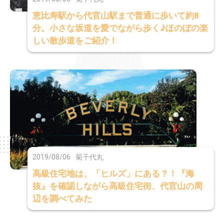
恵比寿駅から代官山駅まで普通に歩いて約8
分。小さな坂道を愛でながら歩く♪ほのぼの楽
しい散歩道をご紹介！
2019/08/06
菊千代丸
高級住宅地は、「ヒルズ」にある？！『海
抜』を確認しながら高級住宅街、代官山の周
辺を調べてみた