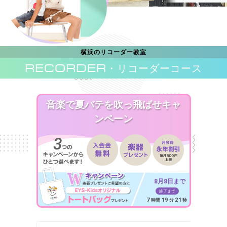
横浜のリコーダー教室
RECORDER
・リコーダーコース
音楽で夏バテを吹っ飛ばせキャ
ンペーン
8月8日まで
終了まで
7
19
19
時間
分
秒