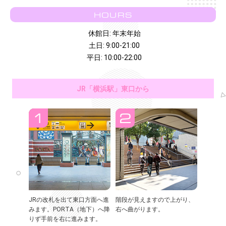
HOURS
休館日: 年末年始
土日: 9:00-21:00
平日: 10:00-22:00
JR「横浜駅」東口から
JRの改札を出て東口方面へ進
階段が見えますので上がり、
みます。PORTA（地下）へ降
右へ曲がります。
りず手前を右に進みます。