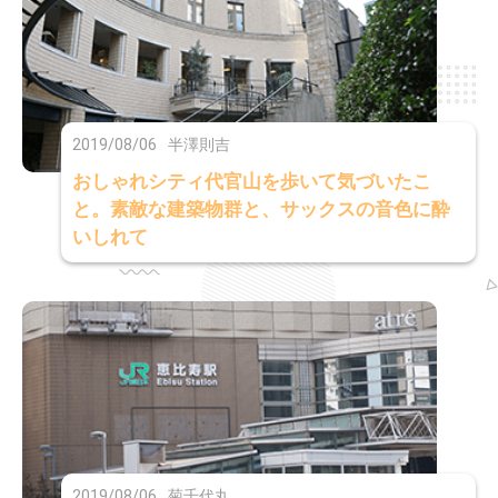
2019/08/06
半澤則吉
おしゃれシティ代官山を歩いて気づいたこ
と。素敵な建築物群と、サックスの音色に酔
いしれて
2019/08/06
菊千代丸