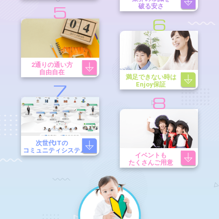
破る安さ
5
6
2通りの通い方
自由自在
満足できない時は
Enjoy保証
7
8
次世代ITの
コミュニティシステム
イベントも
たくさんご用意