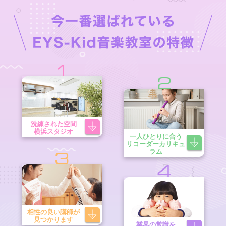
1
2
洗練された空間
横浜スタジオ
一人ひとりに合う
リコーダーカリキュ
ラム
3
4
相性の良い講師が
見つかります
業界の常識を