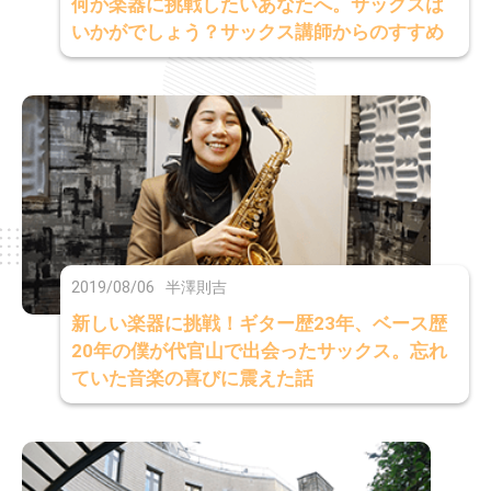
何か楽器に挑戦したいあなたへ。サックスは
いかがでしょう？サックス講師からのすすめ
2019/08/06
半澤則吉
新しい楽器に挑戦！ギター歴23年、ベース歴
20年の僕が代官山で出会ったサックス。忘れ
ていた音楽の喜びに震えた話