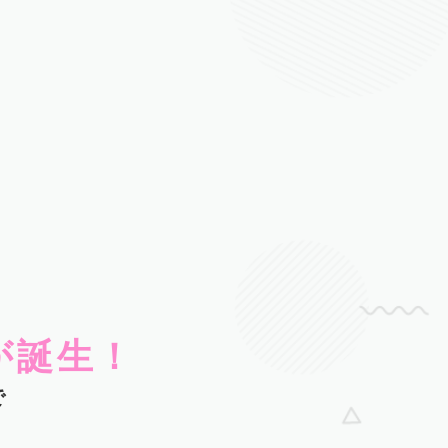
が誕生！
で