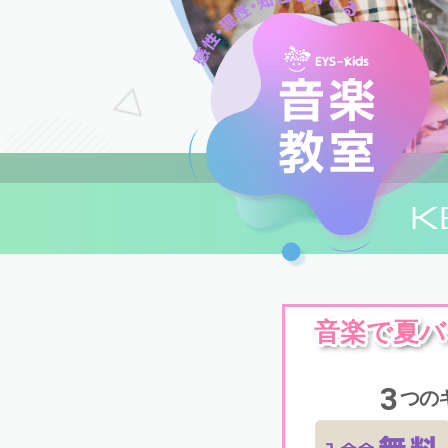
K
音楽で夏バ
3
つの