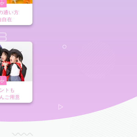
の通い方
由自在
8
ントも
んご用意