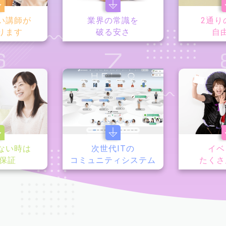
い講師が
業界の常識を
2通り
ります
破る安さ
自
6
7
ない時は
次世代ITの
イベ
y保証
コミュニティシステム
たくさ