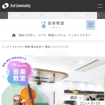
トップ
スタジオ
関東(東京以外)
横浜
コントラバス
横浜
コントラバス