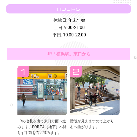
HOURS
休館日: 年末年始
土日: 9:00-21:00
平日: 10:00-22:00
JR「横浜駅」東口から
JRの改札を出て東口方面へ進
階段が見えますので上がり、
みます。PORTA（地下）へ降
右へ曲がります。
りず手前を右に進みます。