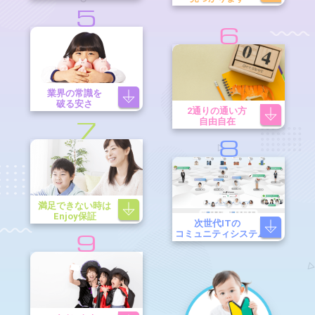
5
6
業界の常識を
破る安さ
2通りの通い方
自由自在
7
8
満足できない時は
Enjoy保証
次世代ITの
コミュニティシステム
9