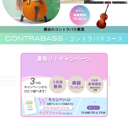
横浜のコントラバス教室
CONTRABASS
・コントラバスコース
夏祭り！キャンペーン
--
終了まで
16
58
37
時間
分
秒