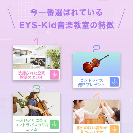
1
2
洗練された空間
横浜スタジオ
コントラバス
無料プレゼント
3
4
一人ひとりに合う
コントラバスカリキ
相性の良い講師が
ュラム
見つかります