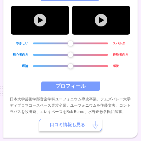
やさしい
スパルタ
初心者向き
経験者向き
理論
感覚
プロフィール
日本大学芸術学部音楽学科ユーフォニウム専攻卒業。テムズバレー大学
ディプロマコースベース専攻卒業。ユーフォニウムを後藤文夫、コント
ラバスを牧田斉、エレキベースをRob Burns、水野正敏各氏に師事。年
間150本を越える膨大なステージ経験による安定感のある演奏は多くの
支持を得ている。
口コミ情報も見る