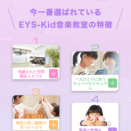
1
2
洗練された空間
横浜スタジオ
一人ひとりに合う
チューバカリキュラ
ム
3
4
相性の良い講師が
見つかります
業界の常識を