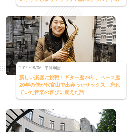
2019/08/06
半澤則吉
新しい楽器に挑戦！ギター歴23年、ベース歴
20年の僕が代官山で出会ったサックス。忘れ
ていた音楽の喜びに震えた話