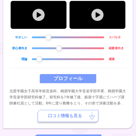
やさしい
スパルタ
初心者向き
経験者向き
理論
感覚
プロフィール
北星学園女子高等学校音楽科、桐朋学園大学音楽学部卒業、桐朋学園大
学音楽学部研究科修了。研究科を1年修了後、銀座十字屋にてハープ講
師兼社員として活動。8年に渡り教鞭をとり、その傍で演奏活動を多数
行う。新日本フィル、東京シティフィル、札幌交響楽団、ボローニャフ
ィル管弦楽団などオーケストラにてエキストラ演奏。公共施設でのゲス
口コミ情報も見る
ト出演。2016年に銀座十字屋ホールにてソロリサイタルを開催。大好
評を博す。同年、雑誌「江戸楽」にてインタビューを行い、表紙を飾
る。2017年にはサウジアラビアで結成されたさわかみ財団ジャパンフ