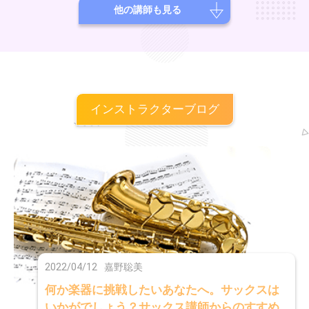
ェスティバルオーケストラのメンバーとして演奏。WHCワールドハー
他の講師も見る
プコングレスにて演奏。スイスにてハープマスターズマスタークラス修
了。これまでに、堤祥作、村上直子、桑島すみれ、ヨセフ・モルナー
ル、篠崎史子、井上美江子に師事。
インストラクターブログ
2022/04/12
嘉野聡美
何か楽器に挑戦したいあなたへ。サックスは
いかがでしょう？サックス講師からのすすめ