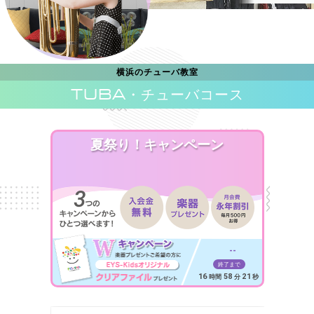
横浜のチューバ教室
TUBA
・チューバコース
夏祭り！キャンペーン
--
終了まで
16
58
19
時間
分
秒