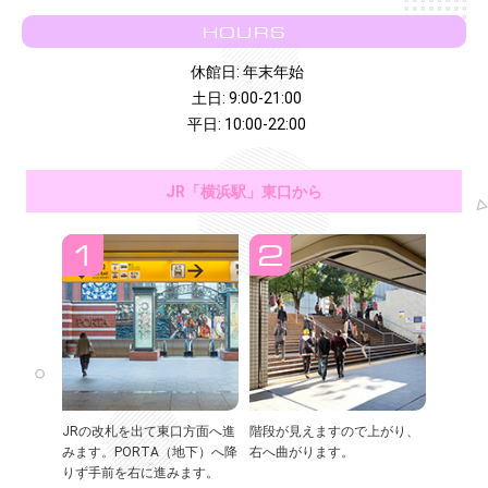
HOURS
休館日: 年末年始
土日: 9:00-21:00
平日: 10:00-22:00
JR「横浜駅」東口から
JRの改札を出て東口方面へ進
階段が見えますので上がり、
みます。PORTA（地下）へ降
右へ曲がります。
りず手前を右に進みます。