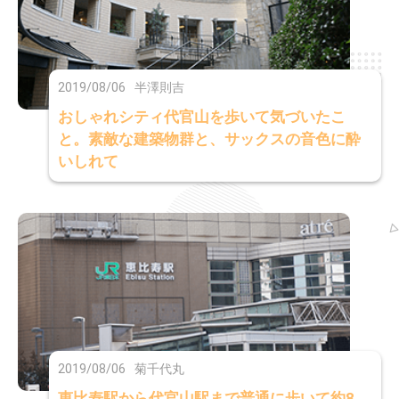
2019/08/06
半澤則吉
おしゃれシティ代官山を歩いて気づいたこ
と。素敵な建築物群と、サックスの音色に酔
いしれて
2019/08/06
菊千代丸
恵比寿駅から代官山駅まで普通に歩いて約8