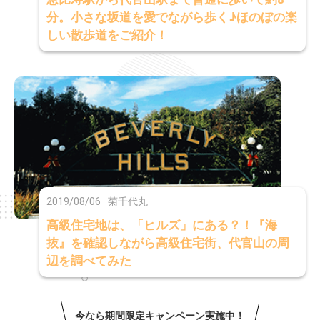
分。小さな坂道を愛でながら歩く♪ほのぼの楽
しい散歩道をご紹介！
2019/08/06
菊千代丸
高級住宅地は、「ヒルズ」にある？！『海
抜』を確認しながら高級住宅街、代官山の周
辺を調べてみた
今なら期間限定キャンペーン実施中！