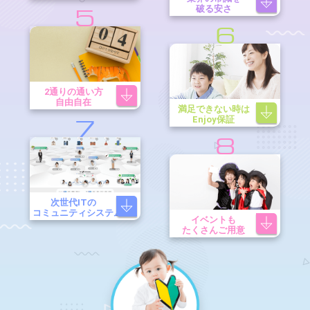
破る安さ
5
6
2通りの通い方
自由自在
満足できない時は
Enjoy保証
7
8
次世代ITの
コミュニティシステム
イベントも
たくさんご用意