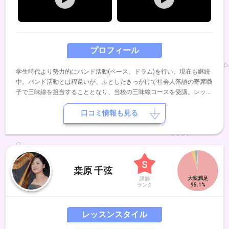
プロフィール
学生時代より勢力的にバンド活動(ベース、ドラム)を行い、現在も継続
中。バンド活動とは程遠いが、ふとしたきっかけで社会人落語の寄席囃
子で三味線を担当することとなり、当校の三味線コースを受講。レッス
ンを重ね、卒業と同時に講師を務める。
口コミ情報も見る
桒原 千弦
講師
ランク
レッスンスタイル