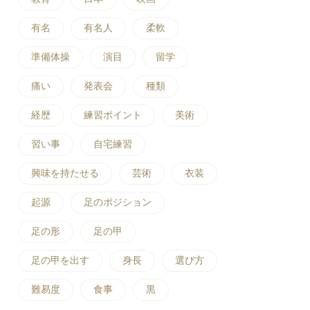
有名
有名人
柔軟
準備体操
演目
留学
痛い
発表会
種類
経歴
練習ポイント
美術
習い事
自宅練習
興味を持たせる
芸術
衣装
起源
足のポジション
足の形
足の甲
足の甲を出す
身長
選び方
難易度
食事
黒