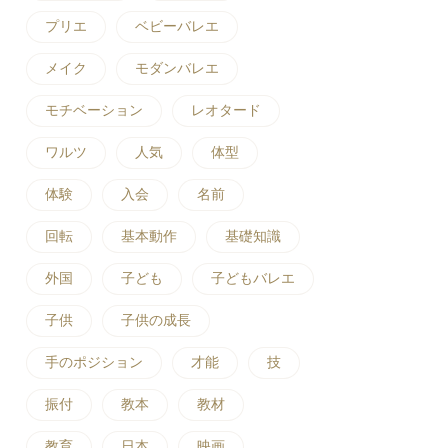
プリエ
ベビーバレエ
メイク
モダンバレエ
モチベーション
レオタード
ワルツ
人気
体型
体験
入会
名前
回転
基本動作
基礎知識
外国
子ども
子どもバレエ
子供
子供の成長
手のポジション
才能
技
振付
教本
教材
教育
日本
映画