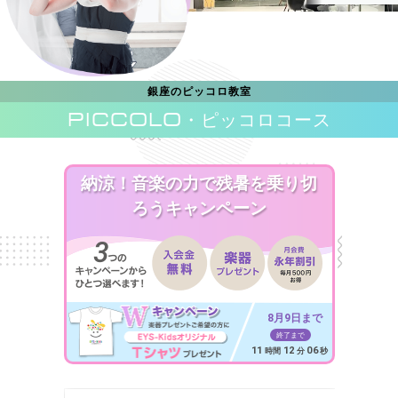
銀座のピッコロ教室
PICCOLO
・ピッコロコース
納涼！音楽の力で残暑を乗り切
ろうキャンペーン
8月9日まで
終了まで
11
12
04
時間
分
秒