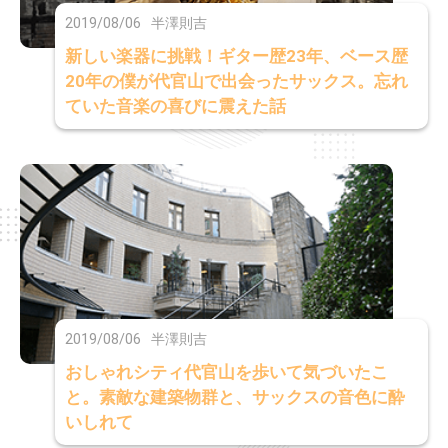
2019/08/06
半澤則吉
新しい楽器に挑戦！ギター歴23年、ベース歴
20年の僕が代官山で出会ったサックス。忘れ
ていた音楽の喜びに震えた話
2019/08/06
半澤則吉
おしゃれシティ代官山を歩いて気づいたこ
と。素敵な建築物群と、サックスの音色に酔
いしれて