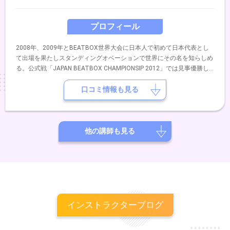
プロフィール
2008年、2009年とBEATBOX世界大会に日本人で初めて日本代表とし
て出場を果たしスタンディングオベーションで世界にその名を知らしめ
る。公式戦「JAPAN BEATBOX CHAMPIONSIP 2012」では見事優勝し
日本一に輝やく。 2014年5月EXILEのUSAプロデュースDANCE EARTH
PROJECT舞台「Changes」全21公演にEXILEのUSA直々にスカウトが
口コミ情報も見る
あり参加。 2015年2月には100組を越える様々なパフォーマーが参加し
No.1を決めるパフォーマーコンテスト「GONG SHOW FINAL」にて優勝
しグランドグランプリを受賞。 2015年5月BEATBOX世界大会
「WORLD BEATBOX CHAMPIONSIP 2015」に日本代表として出場。 現
他の講師も見る
在は様々なアーティストやパフォーマーとコラボレーションをして
BEATBOXの可能性を追求している。 その他、TV、RADIO、メディア
にて出演中。
インストラクターブログ