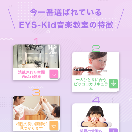
1
2
洗練された空間
WeArt銀座
一人ひとりに合う
ピッコロカリキュラ
ム
3
4
相性の良い講師が
見つかります
業界の常識を