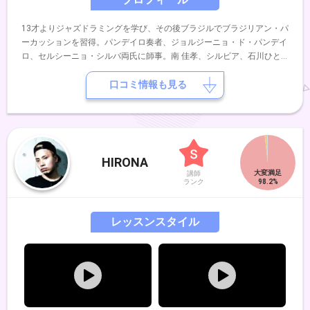
13才よりジャズドラミングを学び、その後ブラジルでブラジリアン・パ
ーカッションを習得。パンデイロ奏者、ジョルジーニョ・ド・パンデイ
ロ、セルシーニョ・シルバ両氏に師事。南 佳孝、シルビア、石川ひと
み、沢田知可子、辛島美登里、小林明子等パーカッショニストとして共
演。
口コミ情報も見る
HIRONA
講師
ランク
レッスンスタイル