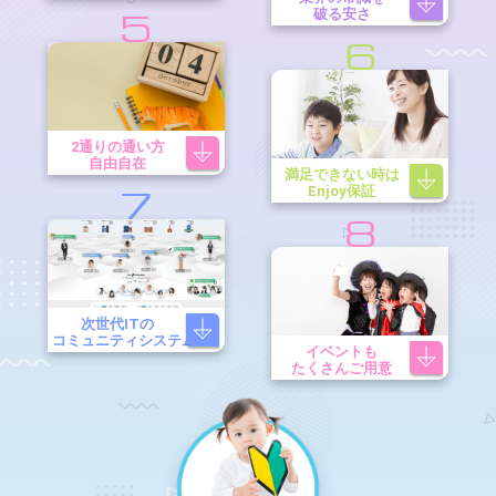
破る安さ
5
6
2通りの通い方
自由自在
満足できない時は
Enjoy保証
7
8
次世代ITの
コミュニティシステム
イベントも
たくさんご用意