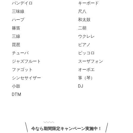
パンデイロ
キーボード
三味線
尺八
ハープ
和太鼓
篠笛
二胡
三線
ウクレレ
琵琶
ピアノ
チューバ
ピッコロ
ジャズフルート
スーザフォン
ファゴット
オーボエ
シンセサイザー
箏（琴）
小鼓
DJ
DTM
今なら期間限定キャンペーン実施中！