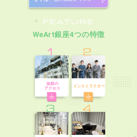
FEATURE
WeArt銀座4つの特徴
1
2
抜群の
インストラクター
アクセス
3
4