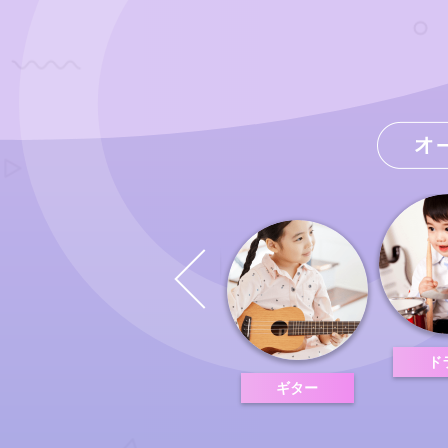
チェロ
ド
アノ
ギター