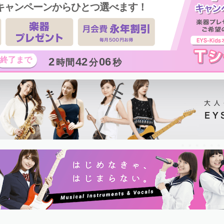
キャンペーンからひとつ選べます！
2
42
05
時間
分
秒