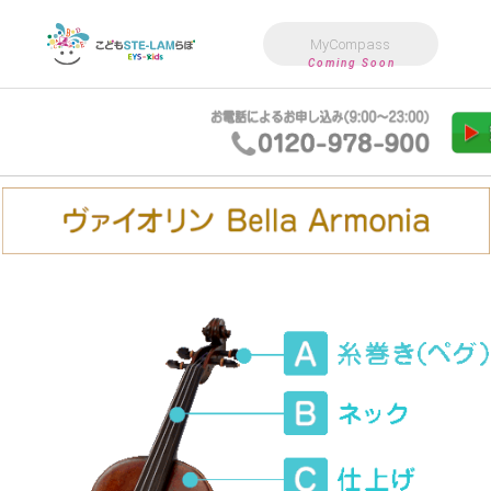
MyCompass
Coming Soon
こども向けバレエ
も向け音楽教室
こども向けダンス教室
3歳〜小4向けアフタースクール
こども向け高度教育