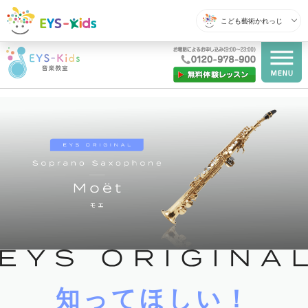
こども藝術かれっじ
知ってほしい！