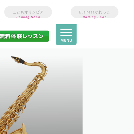
こどもオリンピア
Businessかれっじ
Coming Soon
Coming Soon
Art&Design
教室
3歳〜小6向け英語教室