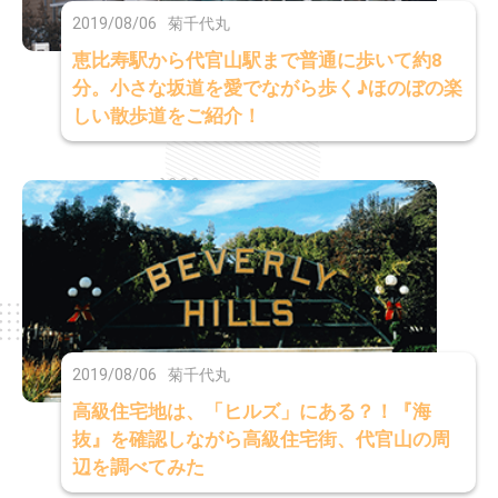
2019/08/06
菊千代丸
恵比寿駅から代官山駅まで普通に歩いて約8
分。小さな坂道を愛でながら歩く♪ほのぼの楽
しい散歩道をご紹介！
2019/08/06
菊千代丸
高級住宅地は、「ヒルズ」にある？！『海
抜』を確認しながら高級住宅街、代官山の周
辺を調べてみた