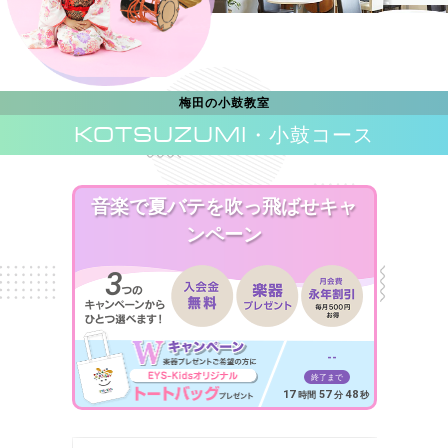
梅田の小鼓教室
KOTSUZUMI
・小鼓コース
音楽で夏バテを吹っ飛ばせキャ
ンペーン
--
終了まで
17
57
46
時間
分
秒