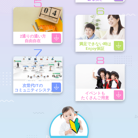
5
6
2通りの通い方
自由自在
満足できない時は
Enjoy保証
7
8
次世代ITの
コミュニティシステム
イベントも
たくさんご用意