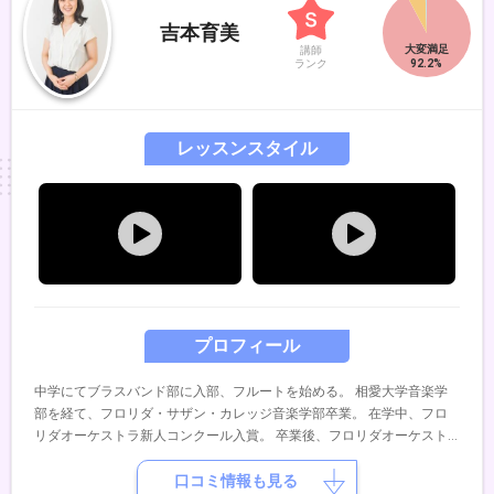
まで、会員様のひとりひとりの特性とご都合に合わせて柔軟に対応させ
吉本育美
ていただき、一緒に二胡の魅力を引き出すことを得意としています。一
講師
緒に二胡を通じて 音楽の喜びを深く味わってみませんか？みなさま
ランク
に お会いできることを楽しみにしています。どうぞよろしくお願いい
たします。
レッスンスタイル
プロフィール
中学にてブラスバンド部に入部、フルートを始める。 相愛大学音楽学
部を経て、フロリダ・サザン・カレッジ音楽学部卒業。 在学中、フロ
リダオーケストラ新人コンクール入賞。 卒業後、フロリダオーケスト
ラにて複数のコンサートに出演。 帰国後は、アンサンブルを中心に演
奏活動を継続しており、ホール等でのコンサートを始め、イベントやレ
口コミ情報も見る