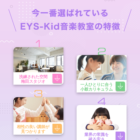
1
2
洗練された空間
梅田スタジオ
一人ひとりに合う
小鼓カリキュラム
3
4
相性の良い講師が
見つかります
業界の常識を
破る安さ