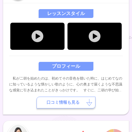
レッスンスタイル
プロフィール
私が二胡を始めたのは、初めてその音色を聴いた時に、はじめてなの
に知っているような懐かしい歌のように、心の奥まで届くような不思議
な感覚に引き込まれたことがきっかけです。 すぐに、二胡の学び始
め、今までに、陳少林先生、ウェイウェイウー先生、周ヨウコン先生、
ジャーパンファン先生、張連生先生とたくさんの先生から幅広く二胡の
口コミ情報も見る
技術と音楽に対しての深い思いを学びました。 今は関西近辺で演奏活
動と、レッスン、レコーディングなども行っています。二胡の交流の場
を作る等、民族楽器である二胡を身近に感じていただけるような活動も
続けています。 私がレッスンで大切にしているのは、楽しさ わかり
やすさ 個人の適性へのよりそい です。初めての方から 経験者の方