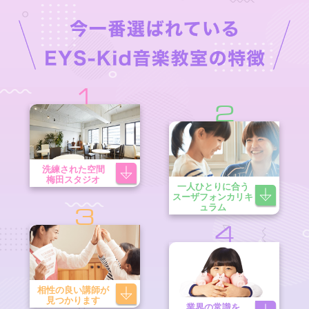
1
2
洗練された空間
梅田スタジオ
一人ひとりに合う
スーザフォンカリキ
ュラム
3
4
相性の良い講師が
見つかります
業界の常識を