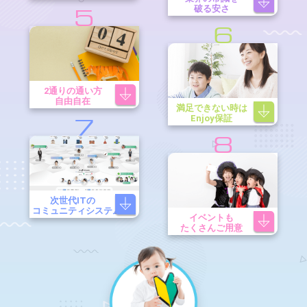
破る安さ
5
6
2通りの通い方
自由自在
満足できない時は
Enjoy保証
7
8
次世代ITの
コミュニティシステム
イベントも
たくさんご用意