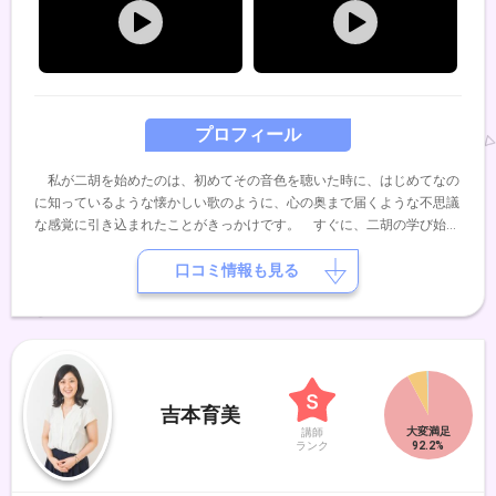
プロフィール
私が二胡を始めたのは、初めてその音色を聴いた時に、はじめてなの
に知っているような懐かしい歌のように、心の奥まで届くような不思議
な感覚に引き込まれたことがきっかけです。 すぐに、二胡の学び始
め、今までに、陳少林先生、ウェイウェイウー先生、周ヨウコン先生、
ジャーパンファン先生、張連生先生とたくさんの先生から幅広く二胡の
口コミ情報も見る
技術と音楽に対しての深い思いを学びました。 今は関西近辺で演奏活
動と、レッスン、レコーディングなども行っています。二胡の交流の場
を作る等、民族楽器である二胡を身近に感じていただけるような活動も
続けています。 私がレッスンで大切にしているのは、楽しさ わかり
やすさ 個人の適性へのよりそい です。初めての方から 経験者の方
まで、会員様のひとりひとりの特性とご都合に合わせて柔軟に対応させ
吉本育美
ていただき、一緒に二胡の魅力を引き出すことを得意としています。一
講師
緒に二胡を通じて 音楽の喜びを深く味わってみませんか？みなさま
ランク
に お会いできることを楽しみにしています。どうぞよろしくお願いい
たします。