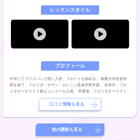
レッスンスタイル
プロフィール
中学にてブラスバンド部に入部、フルートを始める。 相愛大学音楽学
部を経て、フロリダ・サザン・カレッジ音楽学部卒業。 在学中、フロ
リダオーケストラ新人コンクール入賞。 卒業後、フロリダオーケスト
ラにて複数のコンサートに出演。 帰国後は、アンサンブルを中心に演
奏活動を継続しており、ホール等でのコンサートを始め、イベントやレ
口コミ情報も見る
ストラン等でのライブにも多数出演中。
他の講師も見る