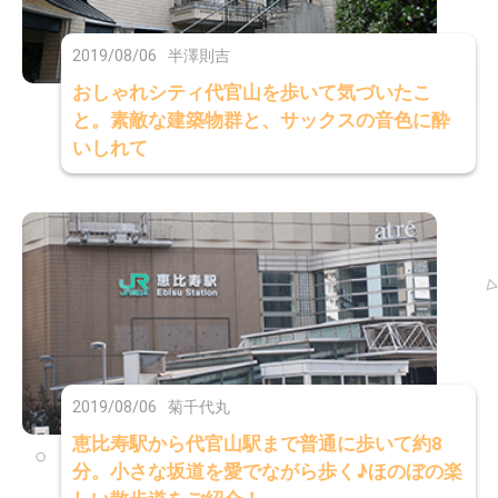
2019/08/06
半澤則吉
おしゃれシティ代官山を歩いて気づいたこ
と。素敵な建築物群と、サックスの音色に酔
いしれて
2019/08/06
菊千代丸
恵比寿駅から代官山駅まで普通に歩いて約8
分。小さな坂道を愛でながら歩く♪ほのぼの楽