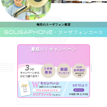
梅田のスーザフォン教室
SOUSAPHONE
・スーザフォンコース
夏祭り！キャンペーン
8月7日まで
終了まで
4
09
32
時間
分
秒