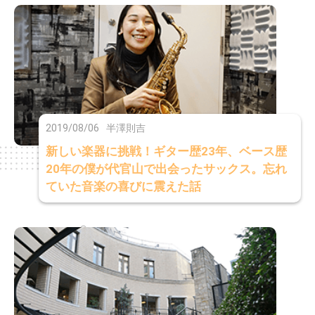
2019/08/06
半澤則吉
新しい楽器に挑戦！ギター歴23年、ベース歴
20年の僕が代官山で出会ったサックス。忘れ
ていた音楽の喜びに震えた話