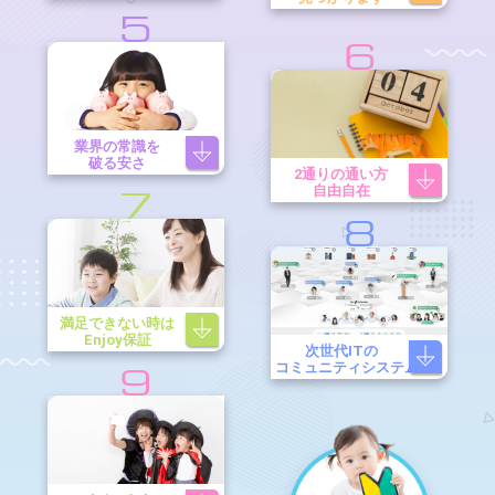
5
6
業界の常識を
破る安さ
2通りの通い方
自由自在
7
8
満足できない時は
Enjoy保証
次世代ITの
コミュニティシステム
9