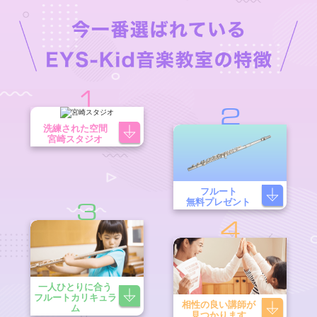
1
2
洗練された空間
宮崎スタジオ
フルート
無料プレゼント
3
4
一人ひとりに合う
フルートカリキュラ
相性の良い講師が
ム
見つかります