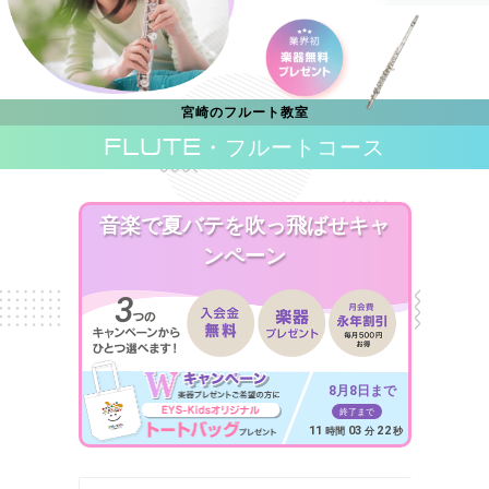
宮崎のフルート教室
FLUTE
・フルートコース
音楽で夏バテを吹っ飛ばせキャ
ンペーン
8月8日まで
終了まで
11
03
21
時間
分
秒