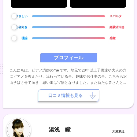
やさしい
スパルタ
初心者向き
経験者向き
理論
感覚
プロフィール
こんにちは。ピアノ講師のmeiです。地元で20年以上子供達や大人の方
にピアノを教えたり、流行っている事、趣味やお仕事の事、こちらも沢
山学ばさせて頂き 思い出は宝物となりました。また新たな皆さんと良
い関係を築いていけたら、、、と思いますまた、いくつかの項目からや
ってみたいことを自由に選んで頂き カスタマイズしてレッスンに組み
口コミ情報も見る
込むスタイルを提案しております。よろしくお願いします。
湯浅 瞳