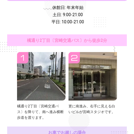
休館日: 年末年始
土日: 9:00-21:00
平日: 10:00-21:00
橘通り2丁目〔宮崎交通バス〕から徒歩2分
橘通り2丁目〔宮崎交通バ
更に南進み、右手に見える白
ス〕を降りて、南へ進み横断
いビルが宮崎スタジオです。
歩道を渡ります。
お車でお越しの場合