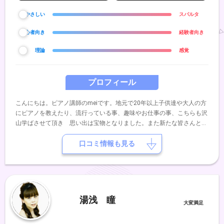
やさしい
スパルタ
初心者向き
経験者向き
理論
感覚
プロフィール
こんにちは。ピアノ講師のmeiです。地元で20年以上子供達や大人の方
にピアノを教えたり、流行っている事、趣味やお仕事の事、こちらも沢
山学ばさせて頂き 思い出は宝物となりました。また新たな皆さんと良
い関係を築いていけたら、、、と思いますまた、いくつかの項目からや
ってみたいことを自由に選んで頂き カスタマイズしてレッスンに組み
口コミ情報も見る
込むスタイルを提案しております。よろしくお願いします。
湯浅 瞳