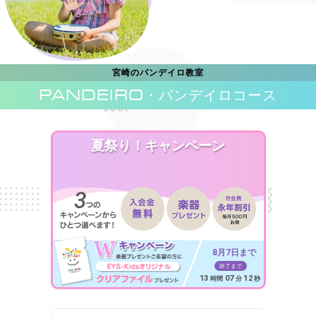
宮崎のパンデイロ教室
PANDEIRO
・パンデイロコース
夏祭り！キャンペーン
8月7日まで
終了まで
13
07
10
時間
分
秒