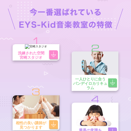
1
2
洗練された空間
宮崎スタジオ
一人ひとりに合う
パンデイロカリキュ
ラム
3
4
相性の良い講師が
見つかります
業界の常識を