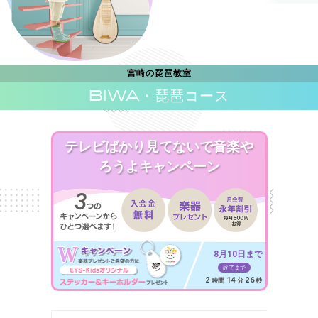
宮崎の琵琶教室
BIWA
・琵琶コース
テレビばかり見てないで音楽や
ろうよキャンペーン
8月10日まで
終了まで
2
14
25
時間
分
秒