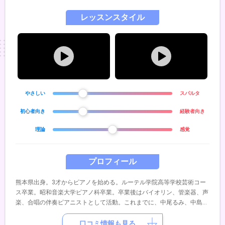
レッスンスタイル
やさしい
スパルタ
初心者向き
経験者向き
理論
感覚
プロフィール
熊本県出身。3才からピアノを始める。ルーテル学院高等学校芸術コー
ス卒業。昭和音楽大学ピアノ科卒業。卒業後はバイオリン、管楽器、声
楽、合唱の伴奏ピアニストとして活動。これまでに、中尾るみ、中島和
代、中島和宣、金子勝子の各氏に師事。現在は宮崎に在住し、2人の子
育てをしながら子供と一緒にピアノを楽しんでいる♪
口コミ情報も見る