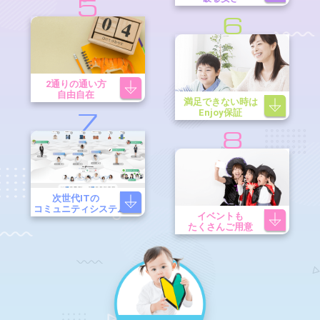
5
6
2通りの通い方
自由自在
満足できない時は
Enjoy保証
7
8
次世代ITの
コミュニティシステム
イベントも
たくさんご用意