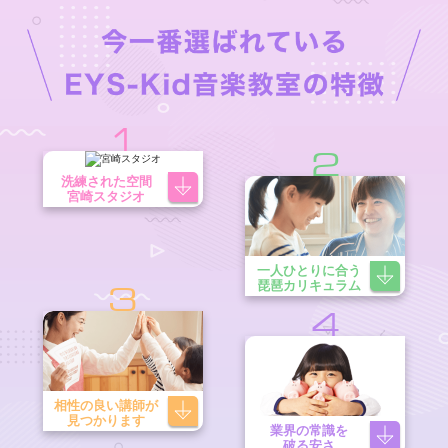
1
2
洗練された空間
宮崎スタジオ
一人ひとりに合う
琵琶カリキュラム
3
4
相性の良い講師が
見つかります
業界の常識を
破る安さ