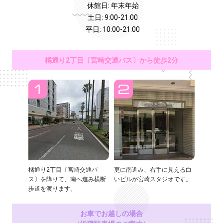
休館日: 年末年始
土日: 9:00-21:00
平日: 10:00-21:00
橘通り2丁目〔宮崎交通バス〕から徒歩2分
橘通り2丁目〔宮崎交通バ
更に南進み、右手に見える白
ス〕を降りて、南へ進み横断
いビルが宮崎スタジオです。
歩道を渡ります。
お車でお越しの場合