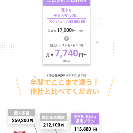
土日含む
全日程OK
週末も
平日の夜もOK。
スケジュール自由自在!
17,000
円
入会金
（税込）
個人レッスン月2回x30分
7,740
月々
円〜
（税込）
※月会費500円永年割引適用時