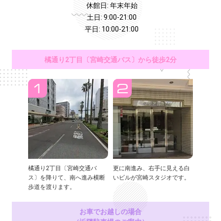
休館日: 年末年始
土日: 9:00-21:00
平日: 10:00-21:00
橘通り2丁目〔宮崎交通バス〕から徒歩2分
橘通り2丁目〔宮崎交通バ
更に南進み、右手に見える白
ス〕を降りて、南へ進み横断
いビルが宮崎スタジオです。
歩道を渡ります。
お車でお越しの場合