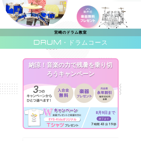
宮崎のドラム教室
DRUM
・ドラムコース
納涼！音楽の力で残暑を乗り切
ろうキャンペーン
8月9日まで
終了まで
7
43
17
時間
分
秒