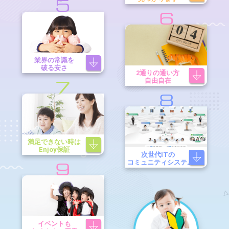
5
6
業界の常識を
破る安さ
2通りの通い方
自由自在
7
8
満足できない時は
Enjoy保証
次世代ITの
コミュニティシステム
9
イベントも