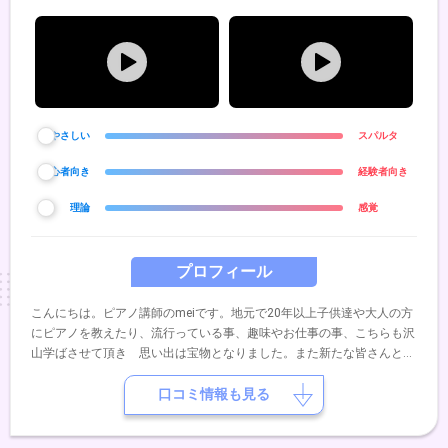
やさしい
スパルタ
初心者向き
経験者向き
理論
感覚
プロフィール
こんにちは。ピアノ講師のmeiです。地元で20年以上子供達や大人の方
にピアノを教えたり、流行っている事、趣味やお仕事の事、こちらも沢
山学ばさせて頂き 思い出は宝物となりました。また新たな皆さんと良
い関係を築いていけたら、、、と思いますまた、いくつかの項目からや
ってみたいことを自由に選んで頂き カスタマイズしてレッスンに組み
口コミ情報も見る
込むスタイルを提案しております。よろしくお願いします。