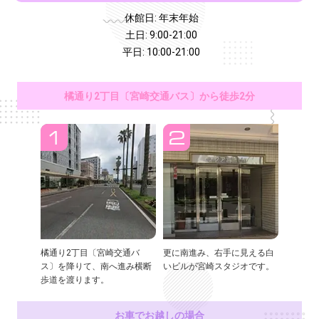
休館日: 年末年始
土日: 9:00-21:00
平日: 10:00-21:00
橘通り2丁目〔宮崎交通バス〕から徒歩2分
橘通り2丁目〔宮崎交通バ
更に南進み、右手に見える白
ス〕を降りて、南へ進み横断
いビルが宮崎スタジオです。
歩道を渡ります。
お車でお越しの場合