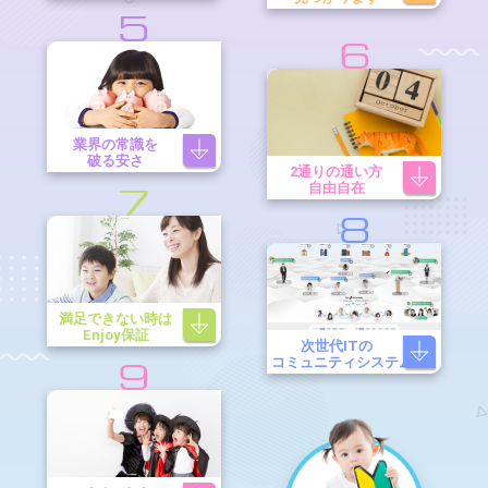
5
6
業界の常識を
破る安さ
2通りの通い方
自由自在
7
8
満足できない時は
Enjoy保証
次世代ITの
コミュニティシステム
9