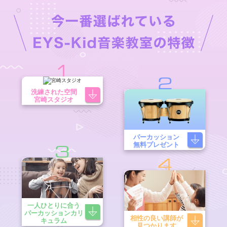
1
2
洗練された空間
宮崎スタジオ
パーカッション
無料プレゼント
3
4
一人ひとりに合う
パーカッションカリ
相性の良い講師が
キュラム
見つかります