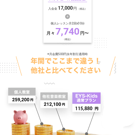
17,000
円
入会金
（税込）
個人レッスン月2回x30分
7,740
月々
円〜
（税込）
※月会費500円永年割引適用時