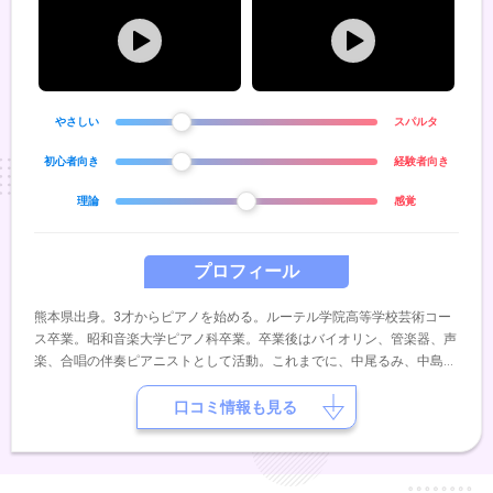
やさしい
スパルタ
初心者向き
経験者向き
理論
感覚
プロフィール
熊本県出身。3才からピアノを始める。ルーテル学院高等学校芸術コー
ス卒業。昭和音楽大学ピアノ科卒業。卒業後はバイオリン、管楽器、声
楽、合唱の伴奏ピアニストとして活動。これまでに、中尾るみ、中島和
代、中島和宣、金子勝子の各氏に師事。現在は宮崎に在住し、2人の子
育てをしながら子供と一緒にピアノを楽しんでいる♪
口コミ情報も見る