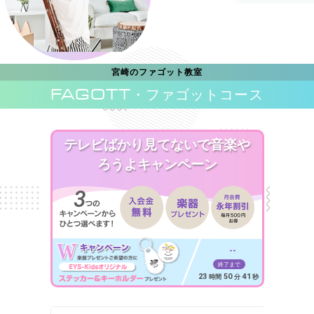
宮崎のファゴット教室
FAGOTT
・ファゴットコース
テレビばかり見てないで音楽や
ろうよキャンペーン
--
終了まで
23
50
39
時間
分
秒