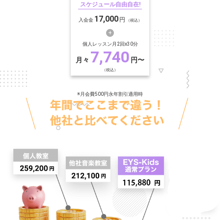
スケジュール自由自在!
17,000
円
入会金
（税込）
個人レッスン月2回x30分
7,740
月々
円〜
（税込）
※月会費500円永年割引適用時