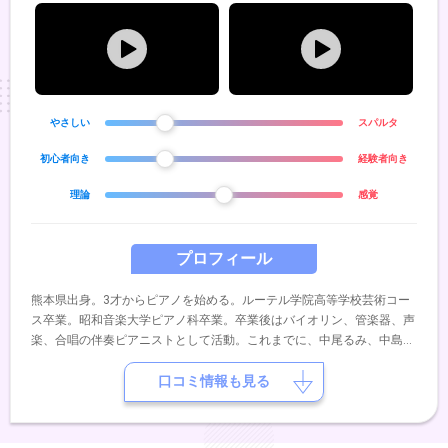
やさしい
スパルタ
初心者向き
経験者向き
理論
感覚
プロフィール
熊本県出身。3才からピアノを始める。ルーテル学院高等学校芸術コー
ス卒業。昭和音楽大学ピアノ科卒業。卒業後はバイオリン、管楽器、声
楽、合唱の伴奏ピアニストとして活動。これまでに、中尾るみ、中島和
代、中島和宣、金子勝子の各氏に師事。現在は宮崎に在住し、2人の子
育てをしながら子供と一緒にピアノを楽しんでいる♪
口コミ情報も見る