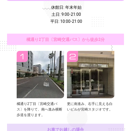
休館日: 年末年始
土日: 9:00-21:00
平日: 10:00-21:00
橘通り2丁目〔宮崎交通バス〕から徒歩2分
橘通り2丁目〔宮崎交通バ
更に南進み、右手に見える白
ス〕を降りて、南へ進み横断
いビルが宮崎スタジオです。
歩道を渡ります。
お車でお越しの場合