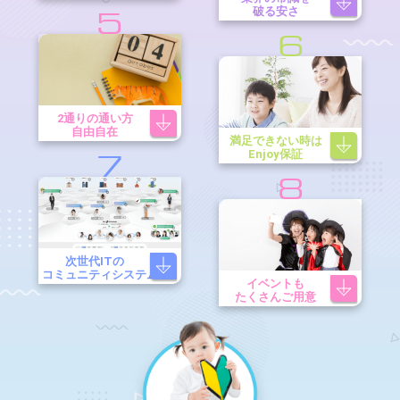
破る安さ
5
6
2通りの通い方
自由自在
満足できない時は
Enjoy保証
7
8
次世代ITの
コミュニティシステム
イベントも
たくさんご用意