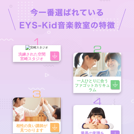
1
2
洗練された空間
宮崎スタジオ
一人ひとりに合う
ファゴットカリキュ
ラム
3
4
相性の良い講師が
見つかります
業界の常識を