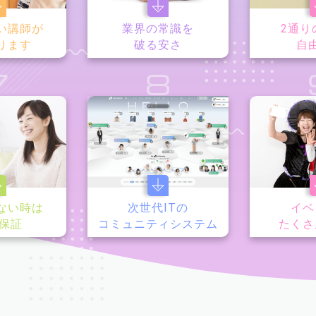
い講師が
業界の常識を
2通り
ります
破る安さ
自
7
8
ない時は
次世代ITの
イベ
y保証
コミュニティシステム
たくさ