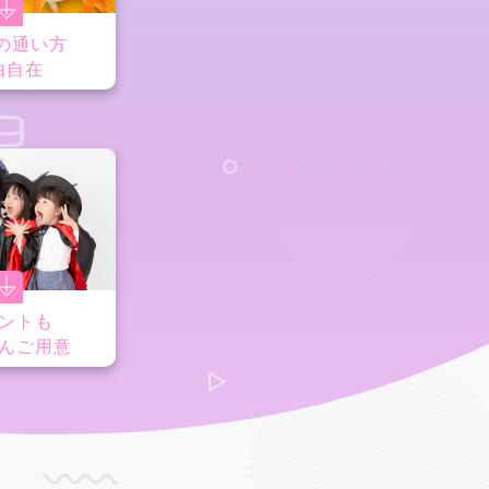
の通い方
由自在
9
ントも
んご用意