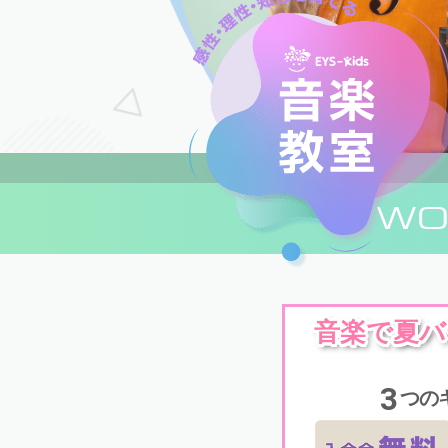
WO
音楽で夏バ
3
つの