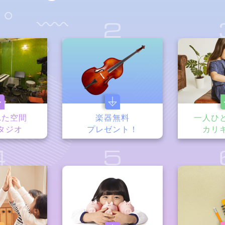
1
2
れた空間
楽器無料
一人ひ
タジオ
プレゼント！
カリ
4
5