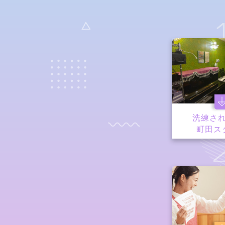
洗練さ
町田ス