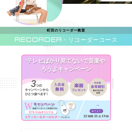
町田のリコーダー教室
RECORDER
・リコーダーコース
テレビばかり見てないで音楽や
ろうよキャンペーン
--
終了まで
22
23
37
時間
分
秒