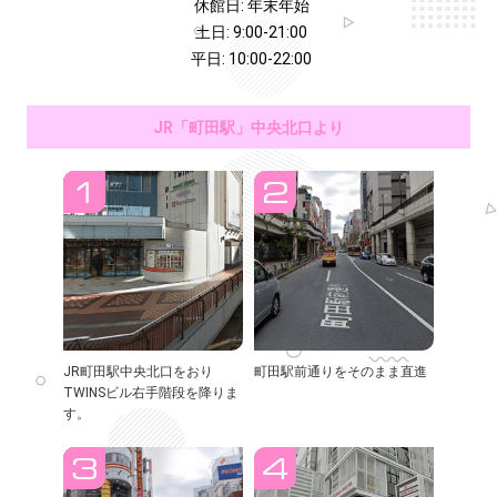
休館日: 年末年始
土日: 9:00-21:00
平日: 10:00-22:00
JR「町田駅」中央北口より
JR町田駅中央北口をおり
町田駅前通りをそのまま直進
TWINSビル右手階段を降りま
す。