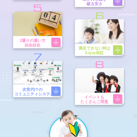
破る安さ
5
6
2通りの通い方
自由自在
満足できない時は
Enjoy保証
7
8
次世代ITの
コミュニティシステム
イベントも
たくさんご用意