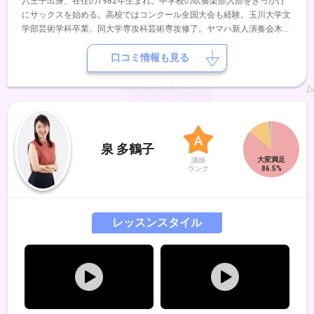
八王子出身、在住の1982年生まれ。中学校の吹奏楽部入部をきっかけ
にサックスを始める。高校ではコンクール全国大会も経験。玉川大学文
学部芸術学科卒業、同大学専攻科芸術専攻修了。ヤマハ新人演奏会木管
の部に出演。大学在学中、中学校高校の吹奏楽部指導を展開。特にアン
サンブル指導や、ポップス分野の演出指導に貢献。プライベートレッス
口コミ情報も見る
ンでは、光浦靖子氏のサックス指導も行なっている。同時期にバンドの
世界にも飛び込み、フリーのサックス奏者として、様々なアーティスト
のレコーディングや演奏に参加。2016年、インストバンドGeeNiyZ、
2024年、同教室講師の飯島詩織とサックス/ピアノヴォーカルのユニッ
トemotional theaterを結成。これまでにサックスを中村均、大森義基の
各氏に師事。
泉 多鶴子
講師
ランク
レッスンスタイル