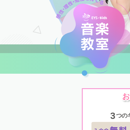
お
3
つの