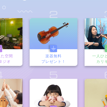
1
2
れた空間
楽器無料
一人ひ
タジオ
プレゼント！
カリ
4
5