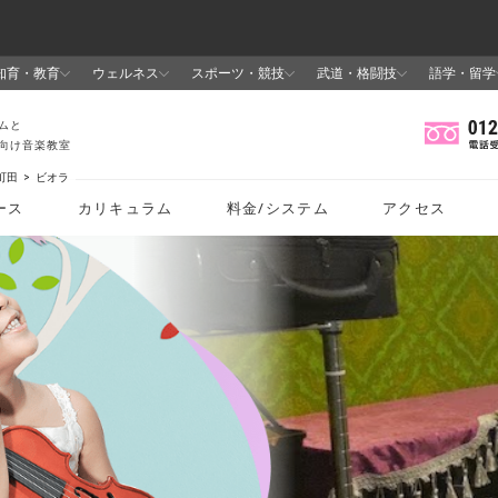
町田
ビオラ