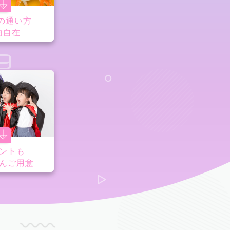
の通い方
由自在
9
ントも
んご用意