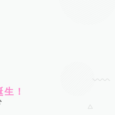
誕生！
で