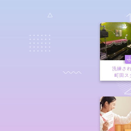
洗練さ
町田ス