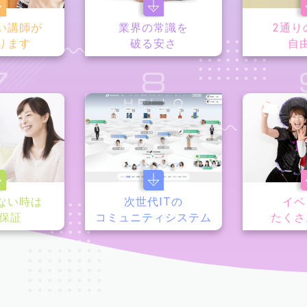
い講師が
業界の常識を
2通り
ります
破る安さ
自
7
8
ない時は
次世代ITの
イベ
y保証
コミュニティシステム
たくさ