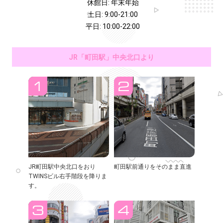
休館日: 年末年始
土日: 9:00-21:00
平日: 10:00-22:00
JR「町田駅」中央北口より
JR町田駅中央北口をおり
町田駅前通りをそのまま直進
TWINSビル右手階段を降りま
す。