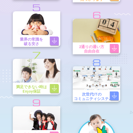
5
6
業界の常識を
破る安さ
2通りの通い方
自由自在
7
8
満足できない時は
Enjoy保証
次世代ITの
コミュニティシステム
9