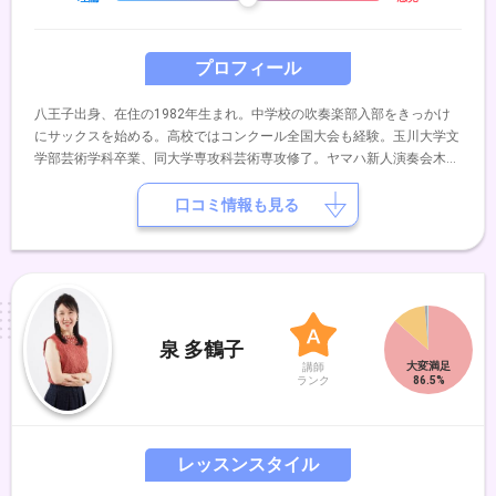
プロフィール
八王子出身、在住の1982年生まれ。中学校の吹奏楽部入部をきっかけ
にサックスを始める。高校ではコンクール全国大会も経験。玉川大学文
学部芸術学科卒業、同大学専攻科芸術専攻修了。ヤマハ新人演奏会木管
の部に出演。大学在学中、中学校高校の吹奏楽部指導を展開。特にアン
サンブル指導や、ポップス分野の演出指導に貢献。プライベートレッス
口コミ情報も見る
ンでは、光浦靖子氏のサックス指導も行なっている。同時期にバンドの
世界にも飛び込み、フリーのサックス奏者として、様々なアーティスト
のレコーディングや演奏に参加。2016年、インストバンドGeeNiyZ、
2024年、同教室講師の飯島詩織とサックス/ピアノヴォーカルのユニッ
トemotional theaterを結成。これまでにサックスを中村均、大森義基の
各氏に師事。
泉 多鶴子
講師
ランク
レッスンスタイル