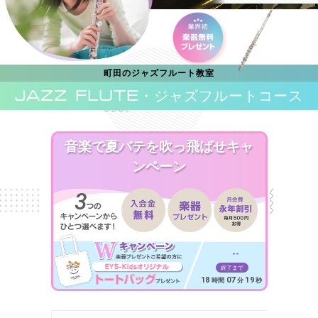
町田のジャズフルート教室
JAZZ FLUTE
・ジャズフルートコース
音楽で夏バテを吹っ飛ばせキャ
ンペーン
--
終了まで
18
07
17
時間
分
秒