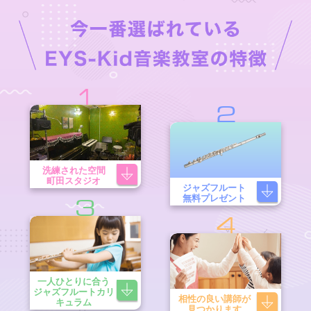
1
2
洗練された空間
町田スタジオ
ジャズフルート
無料プレゼント
3
4
一人ひとりに合う
ジャズフルートカリ
相性の良い講師が
キュラム
見つかります