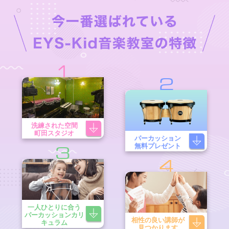
1
2
洗練された空間
町田スタジオ
パーカッション
無料プレゼント
3
4
一人ひとりに合う
パーカッションカリ
相性の良い講師が
キュラム
見つかります