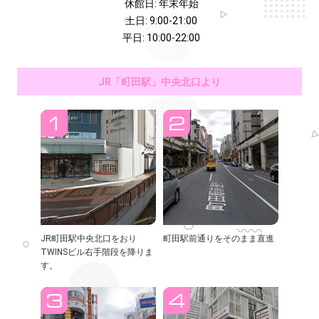
休館日: 年末年始
土日: 9:00-21:00
平日: 10:00-22:00
JR「町田駅」中央北口より
JR町田駅中央北口をおり
町田駅前通りをそのまま直進
TWINSビル右手階段を降りま
す。