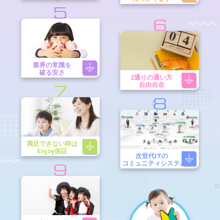
5
6
業界の常識を
破る安さ
2通りの通い方
自由自在
7
8
満足できない時は
Enjoy保証
次世代ITの
コミュニティシステム
9