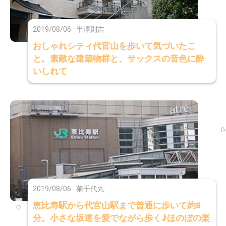
2019/08/06
半澤則吉
おしゃれシティ代官山を歩いて気づいたこ
と。素敵な建築物群と、サックスの音色に酔
いしれて
2019/08/06
菊千代丸
恵比寿駅から代官山駅まで普通に歩いて約8
分。小さな坂道を愛でながら歩く♪ほのぼの楽