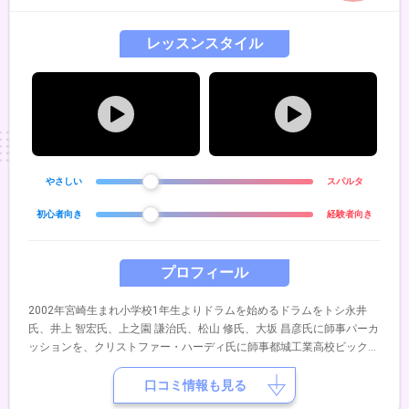
レッスンスタイル
やさしい
スパルタ
初心者向き
経験者向き
プロフィール
2002年宮崎生まれ小学校1年生よりドラムを始めるドラムをトシ永井
氏、井上 智宏氏、上之園 謙治氏、松山 修氏、大坂 昌彦氏に師事パーカ
ッションを、クリストファー・ハーディ氏に師事都城工業高校ビックバ
ンド部に所属し、自信でもビックバンドを立ち上げる九州スチューデン
トジャズフェスティバルでグッドスウィング賞受賞、その際にエリッ
口コミ情報も見る
ク・ミヤシロと共演洗足学園音楽大学音楽部ジャズ＆アメリカンミュー