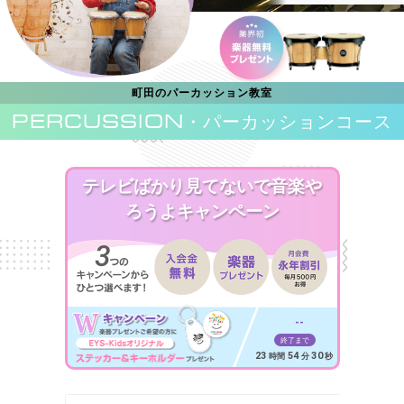
町田のパーカッション教室
PERCUSSION
・パーカッションコース
テレビばかり見てないで音楽や
ろうよキャンペーン
--
終了まで
23
54
28
時間
分
秒