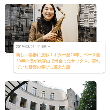
2019/08/06
半澤則吉
新しい楽器に挑戦！ギター歴23年、ベース歴
20年の僕が代官山で出会ったサックス。忘れ
ていた音楽の喜びに震えた話