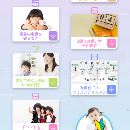
5
6
業界の常識を
破る安さ
2通りの通い方
自由自在
7
8
満足できない時は
Enjoy保証
次世代ITの
コミュニティシステム
9
イベントも