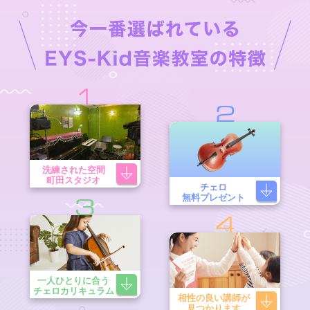
1
2
洗練された空間
町田スタジオ
チェロ
無料プレゼント
3
4
一人ひとりに合う
チェロカリキュラム
相性の良い講師が
見つかります