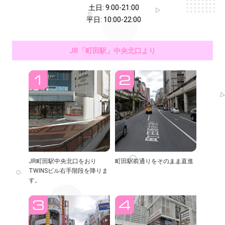
土日: 9:00-21:00
平日: 10:00-22:00
JR「町田駅」中央北口より
JR町田駅中央北口をおり
町田駅前通りをそのまま直進
TWINSビル右手階段を降りま
す。