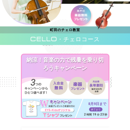
町田のチェロ教室
CELLO
・チェロコース
納涼！音楽の力で残暑を乗り切
ろうキャンペーン
8月9日まで
終了まで
2
19
21
時間
分
秒