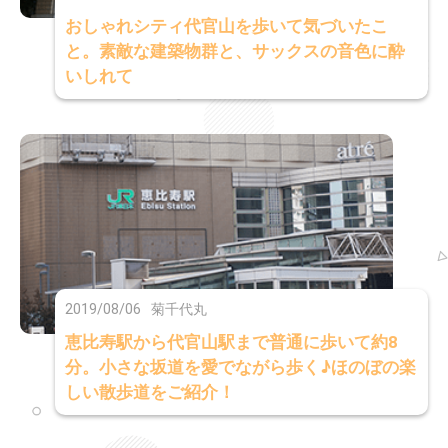
おしゃれシティ代官山を歩いて気づいたこ
と。素敵な建築物群と、サックスの音色に酔
いしれて
2019/08/06
菊千代丸
恵比寿駅から代官山駅まで普通に歩いて約8
分。小さな坂道を愛でながら歩く♪ほのぼの楽
しい散歩道をご紹介！