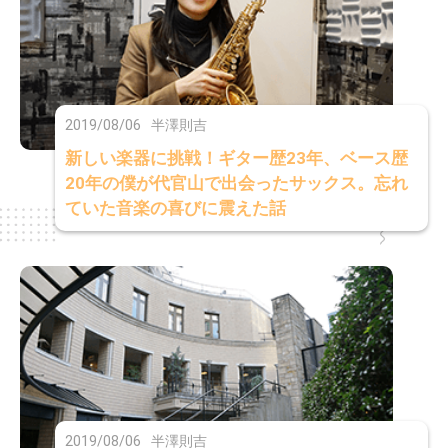
2019/08/06
半澤則吉
新しい楽器に挑戦！ギター歴23年、ベース歴
20年の僕が代官山で出会ったサックス。忘れ
ていた音楽の喜びに震えた話
2019/08/06
半澤則吉