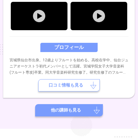
プロフィール
宮城県仙台市出身。12歳よりフルートを始める。高校在学中、仙台ジュ
ニアオーケストラ初代メンバーとして活躍。宮城学院女子大学音楽科
(フルート専攻)卒業。同大学音楽科研究生修了。研究生修了のフルート
リサイタルを開催。大学在学中より、ブライダル、パーティー、イベン
トでの演奏、和楽器との共演を始める。卒業後、太平洋フェリー株式会
口コミ情報も見る
社イベンターとして毎月”船上コンサート“に出演。また、音楽教室やカ
ルチャースクールにて講師をつとめるとともに、吹奏楽の指導にも携わ
る。これまでにフルートを、安田不二夫、山田みづほ、芦澤曉男の各氏
に師事。
他の講師も見る