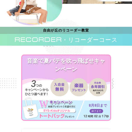
自由が丘のリコーダー教室
RECORDER
・リコーダーコース
音楽で夏バテを吹っ飛ばせキャ
ンペーン
8月8日まで
終了まで
12
02
15
時間
分
秒