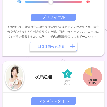
理論
感覚
プロフィール
新潟県出身。新潟県立新潟中央高等学校音楽科ピアノ専攻を卒業。国立
音楽大学演奏創作学科声楽専攻を卒業。同大学オペラソリストコースに
てオペラの基礎を学ぶ。在学中、学内成績優秀者によるボーカルコンサ
ート、卒業演奏会に出演。ウィリアム・マッテウッツィ氏の公開レッス
ン、白井光子氏の公開レッスンを受講。オペラ「夕鶴」つう役、「フィ
口コミ情報も見る
ガロの結婚」伯爵夫人役、「コジ・ファン・トゥッテ」フィオルディリ
ージ役など。ヤマハ音楽教室ピアノ演奏グレード5級、指導グレード5級
を取得。現在は講師業と共に演奏活動を積極的に行っている。ヴォーカ
ルアンサンブルユニットRanaRossaメンバー。町田シティオペラ協会
ソリスト会員。2024年、同教室講師の横溝雄毅とサックス/ピアノヴォ
ーカルのユニットemotional theaterを結成。ピアノを本間貴子、山田美
水戸絵理
子の各氏に、声楽を故・渡邉誠、渡邊倫子、松原有奈の各氏に師事。
講師
ランク
レッスンスタイル