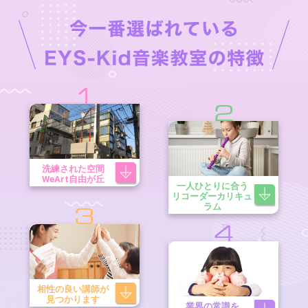
1
2
洗練された空間
WeArt自由が丘
一人ひとりに合う
リコーダーカリキュ
ラム
3
4
相性の良い講師が
見つかります
業界の常識を