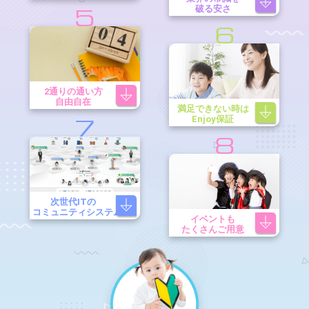
破る安さ
5
6
2通りの通い方
自由自在
満足できない時は
Enjoy保証
7
8
次世代ITの
コミュニティシステム
イベントも
たくさんご用意