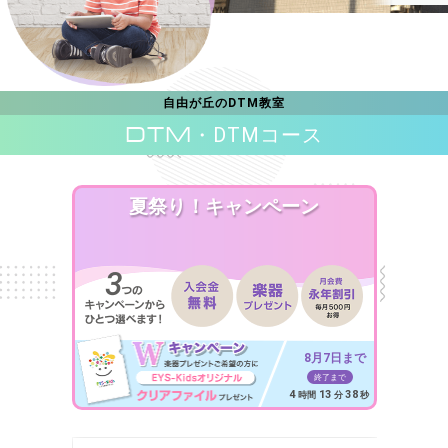
自由が丘のDTM教室
DTM
・DTMコース
夏祭り！キャンペーン
8月7日まで
終了まで
4
13
36
時間
分
秒