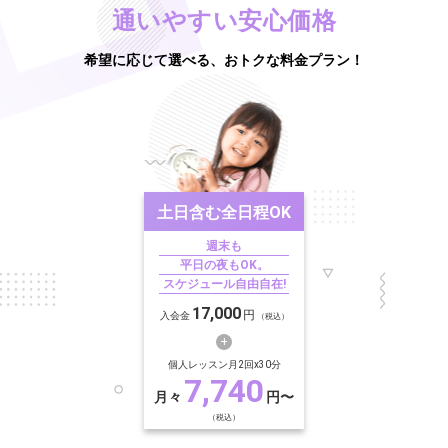
通いやすい安心価格
希望に応じて選べる、おトクな料金プラン！
土日含む
全日程OK
週末も
平日の夜もOK。
スケジュール自由自在!
17,000
円
入会金
（税込）
個人レッスン月2回x30分
7,740
月々
円〜
（税込）