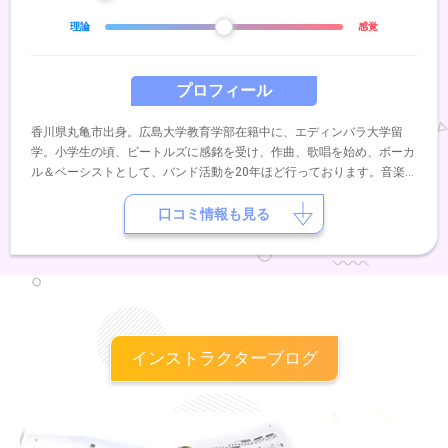
理論
感覚
プロフィール
香川県丸亀市出身。広島大学教育学部在籍中に、エディンバラ大学留
学。小学生の頃、ビートルズに感銘を受け、作曲、歌唱を始め、ボーカ
ル＆ベーシストとして、バンド活動を20年ほど行っております。音楽理
論を、中島美嘉などの楽曲提供で知られるソニーミュージックの作曲
家、古賀繁一氏に師事。現在は、企業様向けにCMソングの制作やボカ
口コミ情報も見る
ロアプリ用の楽曲提供等を行っております。また、教育学部で学んだ教
育メソッドを音楽に活かすべく、ボーカルインストラクター、DTM講
師として10年ほど活動を行っております。アーティスト名、Kiyojで
Apple Music、Spotifyなどで楽曲を配信中です。
インストラクターブログ