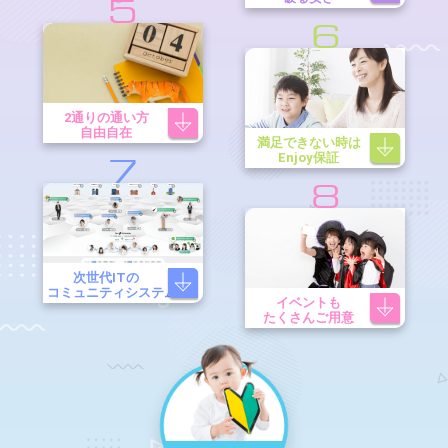
5
6
2通りの通い方
自由自在
満足できない時は
Enjoy保証
7
8
次世代ITの
コミュニティシステム
イベントも
たくさんご用意