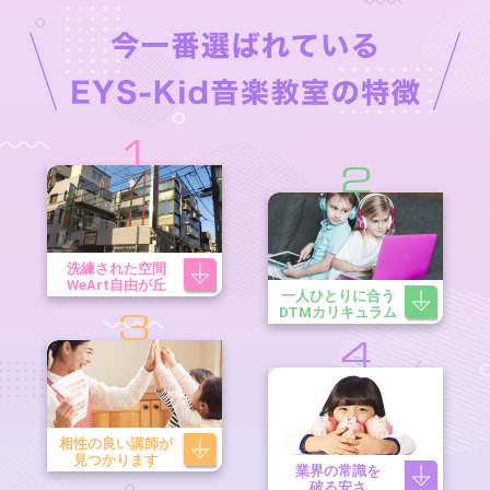
1
2
洗練された空間
WeArt自由が丘
一人ひとりに合う
DTMカリキュラム
3
4
相性の良い講師が
見つかります
業界の常識を
破る安さ