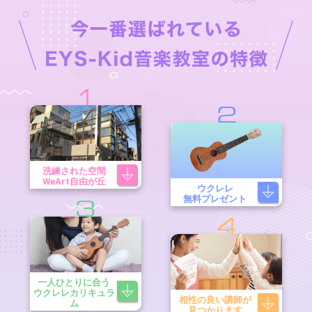
1
2
洗練された空間
WeArt自由が丘
ウクレレ
無料プレゼント
3
4
一人ひとりに合う
ウクレレカリキュラ
相性の良い講師が
ム
見つかります