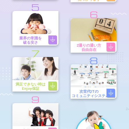
5
6
業界の常識を
破る安さ
2通りの通い方
自由自在
7
8
満足できない時は
Enjoy保証
次世代ITの
コミュニティシステム
9