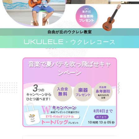
自由が丘のウクレレ教室
UKULELE
・ウクレレコース
音楽で夏バテを吹っ飛ばせキャ
ンペーン
8月8日まで
終了まで
10
13
03
時間
分
秒