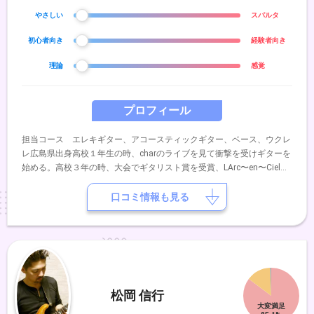
やさしい
スパルタ
初心者向き
経験者向き
理論
感覚
プロフィール
担当コース エレキギター、アコースティックギター、ベース、ウクレ
レ広島県出身高校１年生の時、charのライブを見て衝撃を受けギターを
始める。高校３年の時、大会でギタリスト賞を受賞、LArc〜en〜Cielの
KENモデルを頂く。初めてレコーディングも経験。高校卒業後、上京を
決意。YAMAHA音楽院入学。ギターを末原康志に師事。ギターのみなら
口コミ情報も見る
ず、様々な楽器、音楽理論を学ぶ。Sleepy head jaimeでCDデビュー。
TBS 「みのもんたの朝ズバッ」エンディングテーマ曲「kiss the girl」
この頃から色んなアーティストのサポートも始める。武道館「ステファ
ニー」、サマーソニック「REN」、渋谷公会堂「西郷葉介」など大きな
舞台も経験。2010年 西川進さんとバンドを組んでいた木村 隼人と共
にDARLING DARNIG を結成。RO69jack準優勝。静岡県掛川市、茶のみ
松岡 信行
やきんじろうテーマソング「お茶の子さいさい茶きんちゃん」（アレン
ジ担当）配信アプリ「17 Live」公式ライバー得意としているジャンル