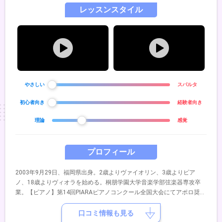
レッスンスタイル
やさしい
スパルタ
初心者向き
経験者向き
理論
感覚
プロフィール
2003年9月29日、福岡県出身。2歳よりヴァイオリン、3歳よりピア
ノ、18歳よりヴィオラを始める。桐朋学園大学音楽学部弦楽器専攻卒
業。【ピアノ】第14回PIARAピアノコンクール全国大会にてアポロ奨励
賞受賞。第12回ショパン国際ピアノコンクール in ASIA 全国大会出場。
【ヴァイオリン】第69回全日本学生音楽コンクール北九州大会第2位、
口コミ情報も見る