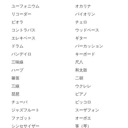
ユーフォニウム
オカリナ
リコーダー
バイオリン
ビオラ
チェロ
コントラバス
ウッドベース
エレキベース
ギター
ドラム
パーカッション
パンデイロ
キーボード
三味線
尺八
ハープ
和太鼓
篠笛
二胡
三線
ウクレレ
琵琶
ピアノ
チューバ
ピッコロ
ジャズフルート
スーザフォン
ファゴット
オーボエ
シンセサイザー
箏（琴）