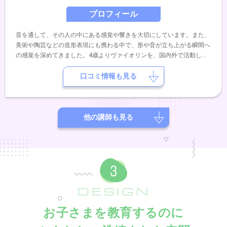
プロフィール
音を通して、その人の中にある感覚や響きを大切にしています。また、
美術や陶芸などの造形表現にも携わる中で、形や音が立ち上がる瞬間へ
の感覚を深めてきました。4歳よりヴァイオリンを、国内外で活動して
いた祖父の流れを受け継ぐ母のもとで学び、5歳よりピアノとソルフェ
ージュを学びました。その後はギター・ベース・ドラム・キーボードな
口コミ情報も見る
ど、ジャンルにとらわれず音楽に触れてきました。ピアノバーでの演奏
や、コンサートでのアンサンブル、自作曲の演奏など、日常の中で表現
活動を行っています。即興性や場の空気との対話を大切にしながら、音
を「生きたもの」として捉えた演奏を重ねてきました。レッスンでは、
他の講師も見る
正解に急ぐのではなく、その方の中にある感覚や表現が自然に立ち上が
ることを大切にしています。はじめての方や楽譜が苦手な方も大歓迎で
す。安心して、ご自身のペースで音と向き合える時間をサポートいたし
ます。音と出会う時間が、少しでも楽しみになるように。
DESIGN
お子さまを教育するのに