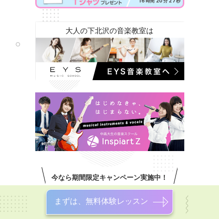
16
20
25
時間
分
秒
大人の下北沢の音楽教室は
今なら期間限定キャンペーン実施中！
まずは、無料体験レッスン