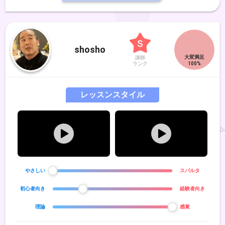
及び全国大会入選。第25～28回日本クラシック音楽コンクール全国大
会出場。第55回北九州芸術祭クラシックコンクール金賞、及び北九州市
長賞受賞。第5回浦川宜也ヴァイオリンセミナーIN福岡受講生。2021年
に「Nene Fantasy Concert」、2025年にデュオリサイタル「Stellato
Duo」を主催。同年、ミヒャール・マチャシチック氏のマスタークラス
shosho
を受講。これまでにヴァイオリンを原田絵理、貞国克己、浦川宜也、藤
講師
原望、三木妙子、西和田ゆう、久保田巧、久保良治の各氏に、副科ピア
ランク
ノを貞国真由美、古賀千恵、阿部美果子の各氏に、副科ヴィオラを佐々
木亮氏に師事。室内楽を神谷美千子、木野雅之、田中唱子、景山誠治、
井上渚、木村徹、池田菊衛の各氏に師事。
レッスンスタイル
やさしい
スパルタ
初心者向き
経験者向き
理論
感覚