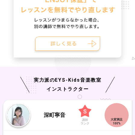
実力派の
EYS-Kids
音楽教室
インストラクター
深町寧音
講師
ランク