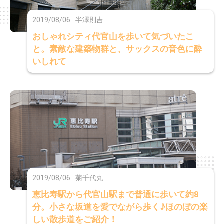
2019/08/06
半澤則吉
おしゃれシティ代官山を歩いて気づいたこ
と。素敵な建築物群と、サックスの音色に酔
いしれて
2019/08/06
菊千代丸
恵比寿駅から代官山駅まで普通に歩いて約8
分。小さな坂道を愛でながら歩く♪ほのぼの楽
しい散歩道をご紹介！