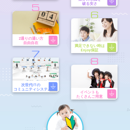
破る安さ
5
6
2通りの通い方
自由自在
満足できない時は
Enjoy保証
7
8
次世代ITの
コミュニティシステム
イベントも
たくさんご用意