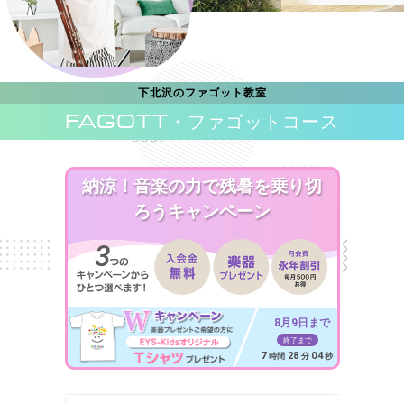
下北沢のファゴット教室
FAGOTT
・ファゴットコース
納涼！音楽の力で残暑を乗り切
ろうキャンペーン
8月9日まで
終了まで
7
28
02
時間
分
秒