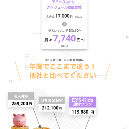
平日の夜もOK。
スケジュール自由自在!
17,000
円
入会金
（税込）
個人レッスン月2回x30分
7,740
月々
円〜
（税込）
※月会費500円永年割引適用時