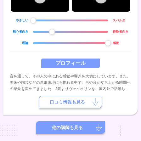
やさしい
スパルタ
初心者向き
経験者向き
理論
感覚
プロフィール
音を通して、その人の中にある感覚や響きを大切にしています。また、
美術や陶芸などの造形表現にも携わる中で、形や音が立ち上がる瞬間へ
の感覚を深めてきました。4歳よりヴァイオリンを、国内外で活動して
いた祖父の流れを受け継ぐ母のもとで学び、5歳よりピアノとソルフェ
ージュを学びました。その後はギター・ベース・ドラム・キーボードな
口コミ情報も見る
ど、ジャンルにとらわれず音楽に触れてきました。ピアノバーでの演奏
や、コンサートでのアンサンブル、自作曲の演奏など、日常の中で表現
活動を行っています。即興性や場の空気との対話を大切にしながら、音
を「生きたもの」として捉えた演奏を重ねてきました。レッスンでは、
他の講師も見る
正解に急ぐのではなく、その方の中にある感覚や表現が自然に立ち上が
ることを大切にしています。はじめての方や楽譜が苦手な方も大歓迎で