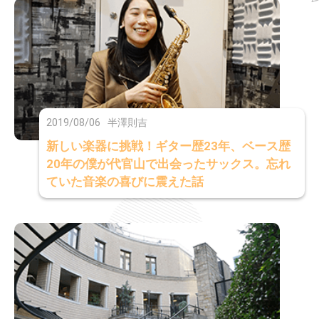
2019/08/06
半澤則吉
新しい楽器に挑戦！ギター歴23年、ベース歴
20年の僕が代官山で出会ったサックス。忘れ
ていた音楽の喜びに震えた話