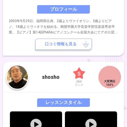
プロフィール
2003年9月29日、福岡県出身。2歳よりヴァイオリン、3歳よりピア
ノ、18歳よりヴィオラを始める。桐朋学園大学音楽学部弦楽器専攻卒
業。【ピアノ】第14回PIARAピアノコンクール全国大会にてアポロ奨励
賞受賞。第12回ショパン国際ピアノコンクール in ASIA 全国大会出場。
【ヴァイオリン】第69回全日本学生音楽コンクール北九州大会第2位、
口コミ情報も見る
及び全国大会入選。第25～28回日本クラシック音楽コンクール全国大
会出場。第55回北九州芸術祭クラシックコンクール金賞、及び北九州市
長賞受賞。第5回浦川宜也ヴァイオリンセミナーIN福岡受講生。2021年
に「Nene Fantasy Concert」、2025年にデュオリサイタル「Stellato
Duo」を主催。同年、ミヒャール・マチャシチック氏のマスタークラス
shosho
を受講。これまでにヴァイオリンを原田絵理、貞国克己、浦川宜也、藤
講師
原望、三木妙子、西和田ゆう、久保田巧、久保良治の各氏に、副科ピア
ランク
ノを貞国真由美、古賀千恵、阿部美果子の各氏に、副科ヴィオラを佐々
木亮氏に師事。室内楽を神谷美千子、木野雅之、田中唱子、景山誠治、
井上渚、木村徹、池田菊衛の各氏に師事。
レッスンスタイル