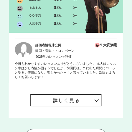
%
件
0.0
まあまあ
0
%
件
0.0
やや不満
0
%
件
0.0
大変不満
0
%
件
5 大変満足
評価者情報非公開
静岡・音楽・トロンボーン
2025年のレッスンを評価
今日もわかりやすいレッスンありがとうございました。 本人はレッス
ン中は少し表情が固そうでしたが、前回同様、外に出た瞬間にパーっ
と明るい表情になり、楽しかったー！と言っていました。次回もよろ
しくお願いします！