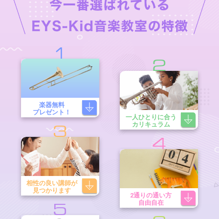
1
2
楽器無料
プレゼント！
一人ひとりに合う
カリキュラム
3
4
相性の良い講師が
見つかります
2通りの通い方
自由自在
5