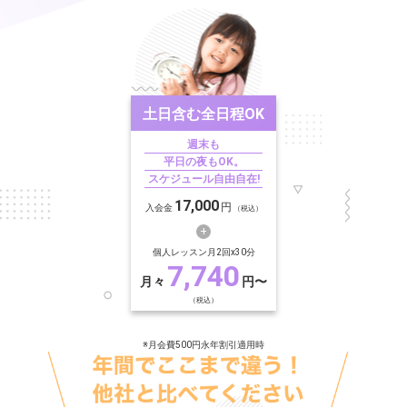
土日含む
全日程OK
週末も
平日の夜もOK。
スケジュール自由自在!
17,000
円
入会金
（税込）
個人レッスン月2回x30分
7,740
月々
円〜
（税込）
※月会費500円永年割引適用時