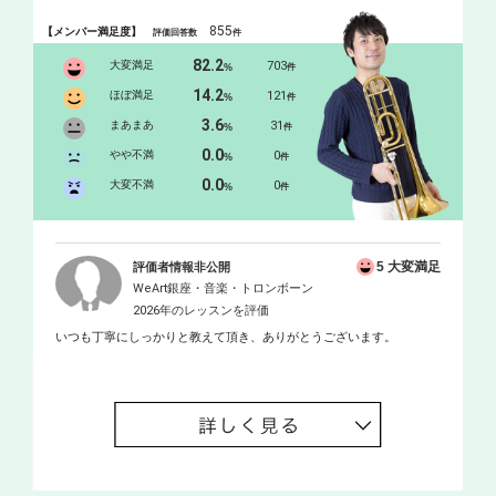
855
【メンバー満足度】
評価回答数
件
82.2
大変満足
703
%
件
14.2
ほぼ満足
121
%
件
3.6
まあまあ
31
%
件
0.0
やや不満
0
%
件
0.0
大変不満
0
%
件
5 大変満足
評価者情報非公開
WeArt銀座・音楽・トロンボーン
2026年のレッスンを評価
いつも丁寧にしっかりと教えて頂き、ありがとうございます。