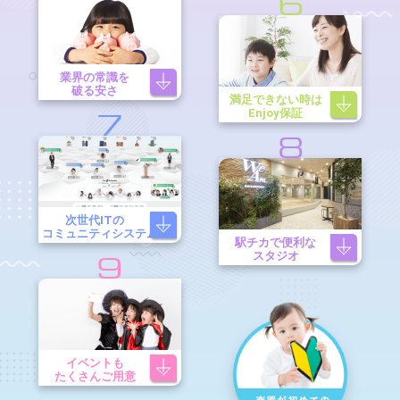
6
業界の常識を
破る安さ
満足できない時は
Enjoy保証
7
8
次世代ITの
コミュニティシステム
駅チカで便利な
スタジオ
9
イベントも
たくさんご用意