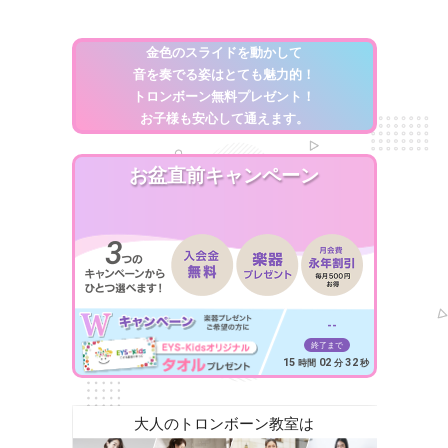
金色のスライドを動かして
音を奏でる姿はとても魅力的！
トロンボーン無料プレゼント！
お子様も安心して通えます。
お盆直前キャンペーン
--
終了まで
15
02
30
時間
分
秒
大人のトロンボーン教室は