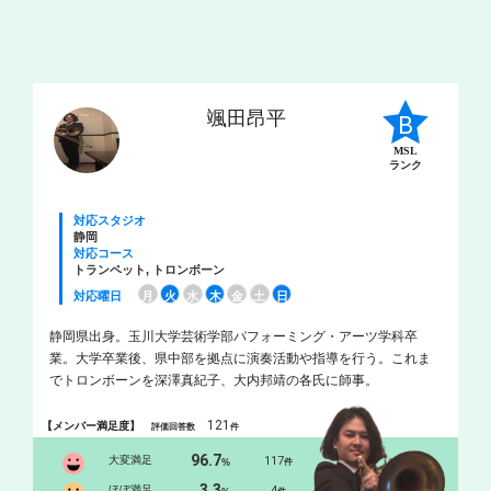
颯田昂平
MSL
ランク
対応スタジオ
静岡
対応コース
トランペット, トロンボーン
対応曜日
月
火
水
木
金
土
日
静岡県出身。玉川大学芸術学部パフォーミング・アーツ学科卒
業。大学卒業後、県中部を拠点に演奏活動や指導を行う。これま
でトロンボーンを深澤真紀子、大内邦靖の各氏に師事。
121
【メンバー満足度】
評価回答数
件
96.7
大変満足
117
%
件
3.3
ほぼ満足
4