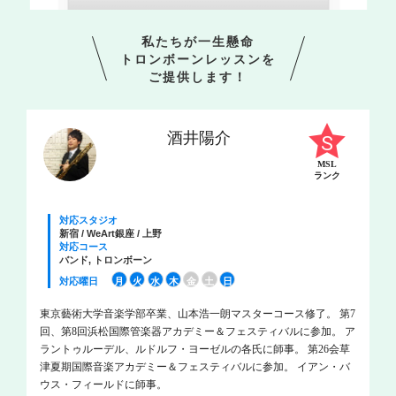
私たちが一生懸命
トロンボーンレッスンを
ご提供します！
酒井陽介
MSL
ランク
対応スタジオ
新宿 / WeArt銀座 / 上野
対応コース
バンド, トロンボーン
対応曜日
月
火
水
木
金
土
日
東京藝術大学音楽学部卒業、山本浩一朗マスターコース修了。 第7
回、第8回浜松国際管楽器アカデミー＆フェスティバルに参加。 ア
ラントゥルーデル、ルドルフ・ヨーゼルの各氏に師事。 第26会草
津夏期国際音楽アカデミー＆フェスティバルに参加。 イアン・バ
ウス・フィールドに師事。