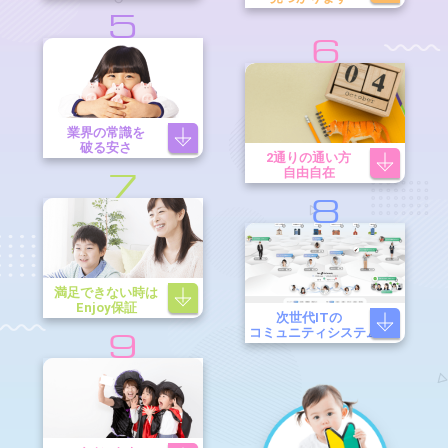
5
6
業界の常識を
破る安さ
2通りの通い方
自由自在
7
8
満足できない時は
Enjoy保証
次世代ITの
コミュニティシステム
9