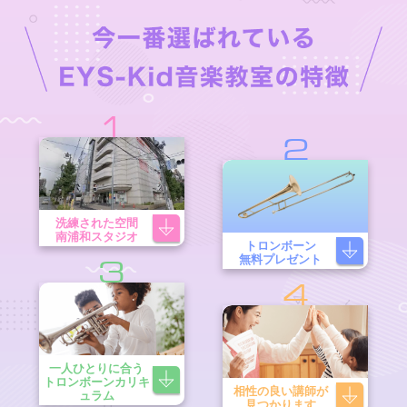
1
2
洗練された空間
南浦和スタジオ
トロンボーン
無料プレゼント
3
4
一人ひとりに合う
トロンボーンカリキ
相性の良い講師が
ュラム
見つかります