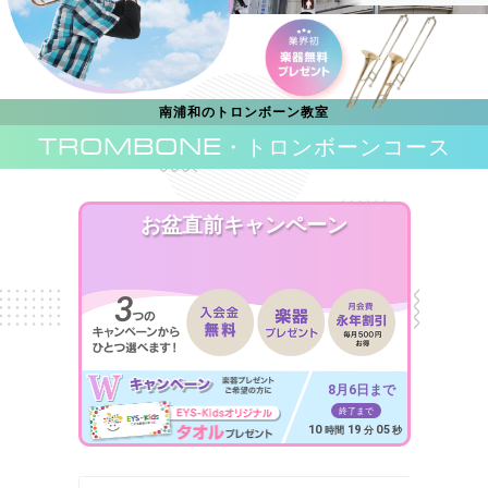
南浦和のトロンボーン教室
TROMBONE
・トロンボーンコース
お盆直前キャンペーン
8月6日まで
終了まで
10
19
03
時間
分
秒