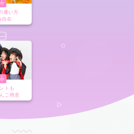
の通い方
由自在
9
ントも
んご用意