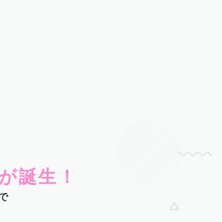
が誕生！
で