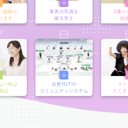
い講師が
業界の常識を
2通り
ります
破る安さ
自
7
8
ない時は
次世代ITの
イベ
y保証
コミュニティシステム
たくさ