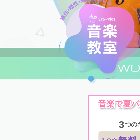
WO
音楽で夏バ
3
つの