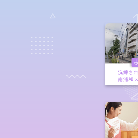
洗練さ
南浦和