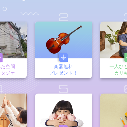
1
2
れた空間
楽器無料
一人ひ
スタジオ
プレゼント！
カリ
4
5