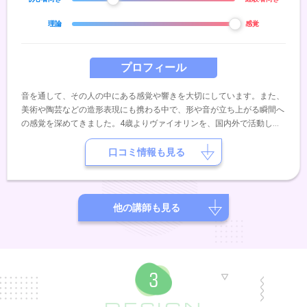
理論
感覚
プロフィール
音を通して、その人の中にある感覚や響きを大切にしています。また、
美術や陶芸などの造形表現にも携わる中で、形や音が立ち上がる瞬間へ
の感覚を深めてきました。4歳よりヴァイオリンを、国内外で活動して
いた祖父の流れを受け継ぐ母のもとで学び、5歳よりピアノとソルフェ
ージュを学びました。その後はギター・ベース・ドラム・キーボードな
口コミ情報も見る
ど、ジャンルにとらわれず音楽に触れてきました。ピアノバーでの演奏
や、コンサートでのアンサンブル、自作曲の演奏など、日常の中で表現
活動を行っています。即興性や場の空気との対話を大切にしながら、音
を「生きたもの」として捉えた演奏を重ねてきました。レッスンでは、
他の講師も見る
正解に急ぐのではなく、その方の中にある感覚や表現が自然に立ち上が
ることを大切にしています。はじめての方や楽譜が苦手な方も大歓迎で
す。安心して、ご自身のペースで音と向き合える時間をサポートいたし
ます。音と出会う時間が、少しでも楽しみになるように。