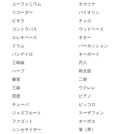
ユーフォニウム
オカリナ
リコーダー
バイオリン
ビオラ
チェロ
コントラバス
ウッドベース
エレキベース
ギター
ドラム
パーカッション
パンデイロ
キーボード
三味線
尺八
ハープ
和太鼓
篠笛
二胡
三線
ウクレレ
琵琶
ピアノ
チューバ
ピッコロ
ジャズフルート
スーザフォン
ファゴット
オーボエ
シンセサイザー
箏（琴）