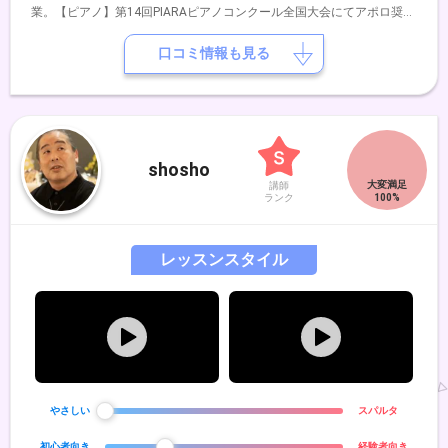
業。【ピアノ】第14回PIARAピアノコンクール全国大会にてアポロ奨励
賞受賞。第12回ショパン国際ピアノコンクール in ASIA 全国大会出場。
【ヴァイオリン】第69回全日本学生音楽コンクール北九州大会第2位、
口コミ情報も見る
及び全国大会入選。第25～28回日本クラシック音楽コンクール全国大
会出場。第55回北九州芸術祭クラシックコンクール金賞、及び北九州市
長賞受賞。第5回浦川宜也ヴァイオリンセミナーIN福岡受講生。2021年
に「Nene Fantasy Concert」、2025年にデュオリサイタル「Stellato
Duo」を主催。同年、ミヒャール・マチャシチック氏のマスタークラス
shosho
を受講。これまでにヴァイオリンを原田絵理、貞国克己、浦川宜也、藤
講師
原望、三木妙子、西和田ゆう、久保田巧、久保良治の各氏に、副科ピア
ランク
ノを貞国真由美、古賀千恵、阿部美果子の各氏に、副科ヴィオラを佐々
木亮氏に師事。室内楽を神谷美千子、木野雅之、田中唱子、景山誠治、
井上渚、木村徹、池田菊衛の各氏に師事。
レッスンスタイル
やさしい
スパルタ
初心者向き
経験者向き