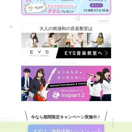
終了まで
12
57
43
時間
分
秒
大人の南浦和の音楽教室は
今なら期間限定キャンペーン実施中！
まずは、無料体験レッスン