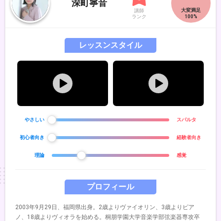
深町寧音
講師
ランク
レッスンスタイル
やさしい
スパルタ
初心者向き
経験者向き
理論
感覚
プロフィール
2003年9月29日、福岡県出身。2歳よりヴァイオリン、3歳よりピア
ノ、18歳よりヴィオラを始める。桐朋学園大学音楽学部弦楽器専攻卒